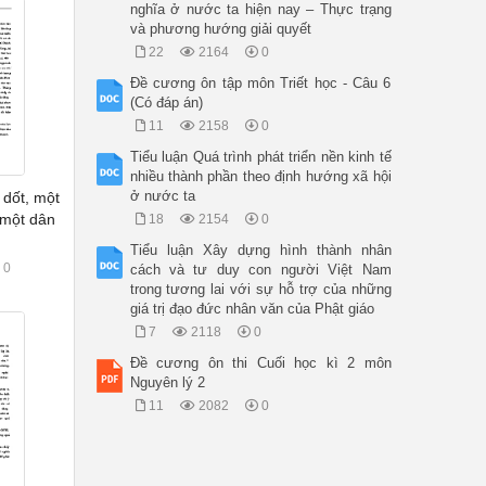
nghĩa ở nước ta hiện nay – Thực trạng
và phương hướng giải quyết
22
2164
0
Đề cương ôn tập môn Triết học - Câu 6
(Có đáp án)
11
2158
0
Tiểu luận Quá trình phát triển nền kinh tế
nhiều thành phần theo định hướng xã hội
ở nước ta
 dốt, một
 một dân
18
2154
0
Tiểu luận Xây dựng hình thành nhân
0
cách và tư duy con người Việt Nam
trong tương lai với sự hỗ trợ của những
giá trị đạo đức nhân văn của Phật giáo
7
2118
0
Đề cương ôn thi Cuối học kì 2 môn
Nguyên lý 2
11
2082
0