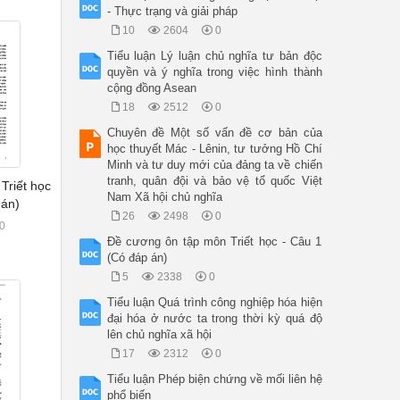
- Thực trạng và giải pháp
10
2604
0
Tiểu luận Lý luận chủ nghĩa tư bản độc
quyền và ý nghĩa trong việc hình thành
cộng đồng Asean
18
2512
0
Chuyên đề Một số vấn đề cơ bản của
học thuyết Mác - Lênin, tư tưởng Hồ Chí
Minh và tư duy mới của đảng ta về chiến
tranh, quân đội và bảo vệ tổ quốc Việt
Triết học
Nam Xã hội chủ nghĩa
 án)
26
2498
0
0
Đề cương ôn tập môn Triết học - Câu 1
(Có đáp án)
5
2338
0
Tiểu luận Quá trình công nghiệp hóa hiện
đại hóa ở nước ta trong thời kỳ quá độ
lên chủ nghĩa xã hội
17
2312
0
Tiểu luận Phép biện chứng về mối liên hệ
phổ biến