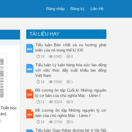
Đăng nhập
Đăng ký
Liên Hệ
TÀI LIỆU HAY
Tiểu luận Bản chất và xu hướng phát
triển của nó trong thế kỉ XXI
18
5582
0
Tiểu luận Lý luận hàng hóa sức lao động
với việc thúc đẩy xuất khẩu lao động
Việt Nam
16
5560
1
Đề cương ôn tập Cuối kì Những nguyên
lý cơ bản của chủ nghĩa Mác - Lênin I
21
3324
0
Triết học
Đề cương ôn tập Những nguyên lý cơ
 án)
bản của chủ nghĩa Mác - Lênin I
0
19
2758
0
Tiểu luận Giao thông đường bộ ở Hà Nội