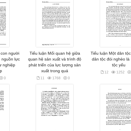
ề con người
Tiểu luận Mối quan hệ giữa
Tiểu luận Một dân tộc
o nguồn lực
quan hệ sản xuất và trình độ
dân tộc đói nghèo là
ự nghiệp
phát triển của lực lượng sản
tộc yếu
ệp
xuất trong quá
12
1252
0
11
1768
0