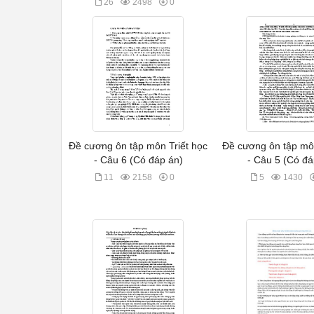
26
2498
0
Đề cương ôn tập môn Triết học
Đề cương ôn tập môn
- Câu 6 (Có đáp án)
- Câu 5 (Có đá
11
2158
0
5
1430