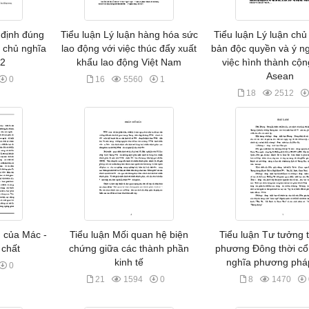
 định đúng
Tiểu luận Lý luận hàng hóa sức
Tiểu luận Lý luận chủ
n chủ nghĩa
lao động với việc thúc đẩy xuất
bản độc quyền và ý ng
n2
khẩu lao động Việt Nam
việc hình thành cộ
Asean
0
16
5560
1
18
2512
 của Mác -
Tiểu luận Mối quan hệ biện
Tiểu luận Tư tưởng t
 chất
chứng giữa các thành phần
phương Đông thời cổ 
kinh tế
nghĩa phương phá
0
21
1594
0
8
1470