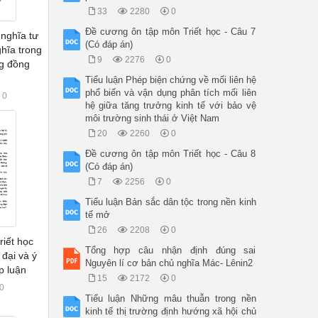
33
2280
0
Đề cương ôn tập môn Triết học - Câu 7
 nghĩa tư
(Có đáp án)
hĩa trong
9
2276
0
ng đồng
Tiểu luận Phép biện chứng về mối liên hệ
phổ biến và vận dụng phân tích mối liên
0
hệ giữa tăng trưởng kinh tế với bảo vệ
môi trường sinh thái ở Việt Nam
20
2260
0
Đề cương ôn tập môn Triết học - Câu 8
(Có đáp án)
7
2256
0
Tiểu luận Bản sắc dân tộc trong nền kinh
tế mở
26
2208
0
riết học
Tổng hợp câu nhận định đúng sai
đại và ý
Nguyên lí cơ bản chủ nghĩa Mác- Lênin2
p luận
15
2172
0
0
Tiểu luận Những mâu thuẫn trong nền
kinh tế thị trường định hướng xã hội chủ