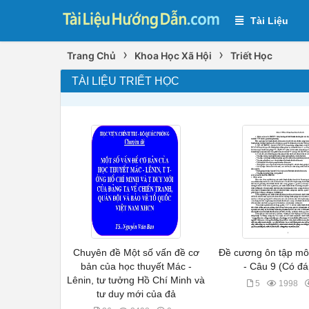
Tài Liệu
›
›
Trang Chủ
Khoa Học Xã Hội
Triết Học
TÀI LIỆU TRIẾT HỌC
Chuyên đề Một số vấn đề cơ
Đề cương ôn tập môn
bản của học thuyết Mác -
- Câu 9 (Có đá
Lênin, tư tưởng Hồ Chí Minh và
5
1998
tư duy mới của đả