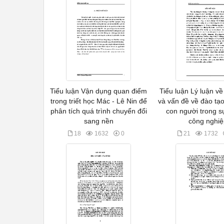
Tiểu luận Vận dụng quan điểm
Tiểu luận Lý luận v
trong triết học Mác - Lê Nin để
và vấn đề về đào tạ
phân tích quá trình chuyển đổi
con người trong s
sang nền
công nghi
18
1632
0
21
1732