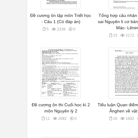
Đề cương ôn tập môn Triết học
Tổng hợp câu nhận
- Câu 1 (Có đáp án)
sai Nguyên lí cơ bả
Mác- Lêni
5
2338
0
15
2172
Đề cương ôn thi Cuối học kì 2
Tiểu luận Quan điểm
môn Nguyên lý 2
Ănghen về vật
11
2082
0
16
1692