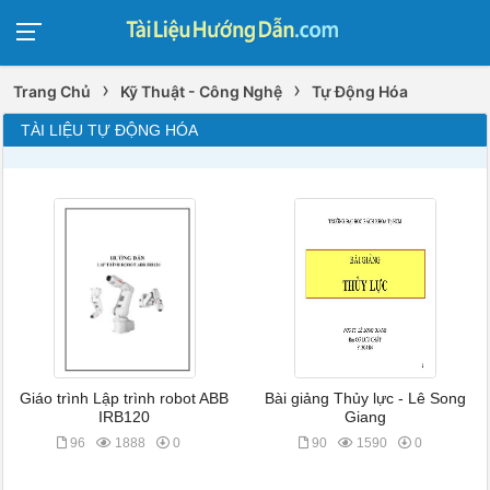
›
›
Trang Chủ
Kỹ Thuật - Công Nghệ
Tự Động Hóa
TÀI LIỆU TỰ ĐỘNG HÓA
Giáo trình Lập trình robot ABB
Bài giảng Thủy lực - Lê Song
IRB120
Giang
96
1888
0
90
1590
0