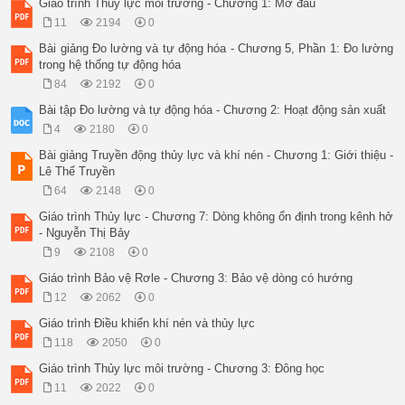
Giáo trình Thủy lực môi trường - Chương 1: Mở đầu
11
2194
0
Bài giảng Đo lường và tự động hóa - Chương 5, Phần 1: Đo lường
trong hệ thống tự động hóa
84
2192
0
Bài tập Đo lường và tự động hóa - Chương 2: Hoạt động sản xuất
4
2180
0
Bài giảng Truyền động thủy lực và khí nén - Chương 1: Giới thiệu -
Lê Thể Truyền
64
2148
0
Giáo trình Thủy lực - Chương 7: Dòng không ổn định trong kênh hở
- Nguyễn Thị Bảy
9
2108
0
Giáo trình Bảo vệ Rơle - Chương 3: Bảo vệ dòng có hướng
12
2062
0
Giáo trình Ðiều khiển khí nén và thủy lực
118
2050
0
Giáo trình Thủy lực môi trường - Chương 3: Đông học
11
2022
0