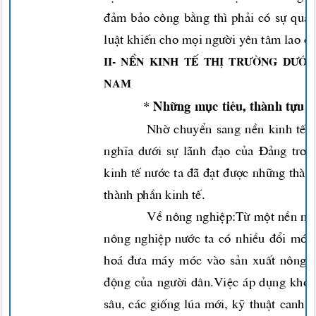
®¶m b¶o c«ng b»ng th× ph¶i cã sù qu¶
luËt khiÕn cho mäi
ng-êi
yªn t©m lao ®
II- NÒn kinh tÕ thÞ
tr-êng d-í
Nam
Nh÷ng môc tiªu, thµnh tùu 
*
Nhê chuyÓn sang nÒn kinh tÕ 
nghÜa
d-íi
sù l·nh ®¹o cña §¶ng tro
kinh tÕ
n-íc
ta ®· ®¹t
®-îc
nh÷ng thµnh
thµnh phÇn kinh tÕ.
VÒ n«ng nghiÖp:Tõ mét nÒn n«
n«ng nghiÖp
n-íc
ta cã nhiÒu ®æi míi
ho¸
®-a
m¸y mãc vµo s¶n xuÊt n«ng n
®éng cña
ng-êi
d©n.ViÖc ¸p dông kho
s©u, c¸c gièng lóa míi, kü thuËt canh