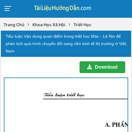
›
›
Trang Chủ
Khoa Học Xã Hội
Triết Học
Tiểu luận Vận dụng quan điểm trong triết học Mác - Lê Nin để
phân tích quá trình chuyển đổi sang nền kinh tế thị trường ở Việt
Nam
Download
TiÓu luËn triÕt häc
A. PhÇn