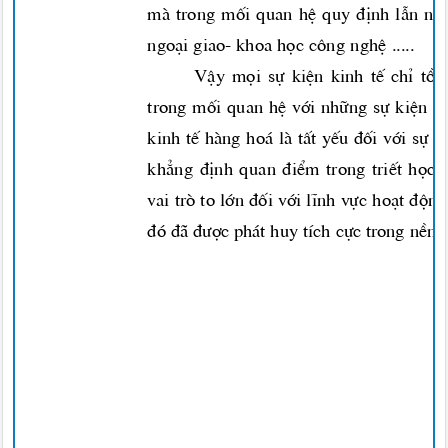
mµ trong mèi quan hÖ quy ®Þnh lÉn nha
ngo¹i giao- khoa häc c«ng nghÖ .....
VËy mäi sù kiÖn kinh tÕ chØ tån
trong mèi quan hÖ víi nh÷ng sù kiÖn k
kinh tÕ hµng ho¸ lµ tÊt yÕu ®èi víi sù 
kh¼ng ®Þnh quan ®iÓm trong triÕt häc
vai trß to lín ®èi víi lÜnh vùc ho¹t ®én
®ã ®·
®-îc
ph¸t huy tÝch cùc trong nÒn 