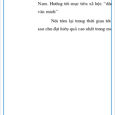
Nam.
H-íng
tíi môc tiªu x· héi: “d©
v¨n minh”
Nãi tãm l¹i trong thêi gian tíi
sao cho ®¹t hiªô qu¶ cao nhÊt trong mäi