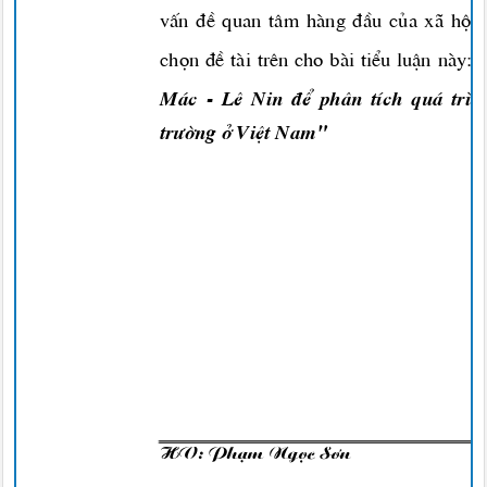
vÊn ®Ò quan t©m hµng ®Çu cña x· héi
chän ®Ò tµi trªn cho bµi tiÓu luËn nµy: "
M¸c - Lª Nin ®Ó ph©n tÝch qu¸ tr×n
tr-êng
ë ViÖt Nam"
HV: Ph¹m Ngäc S¬n