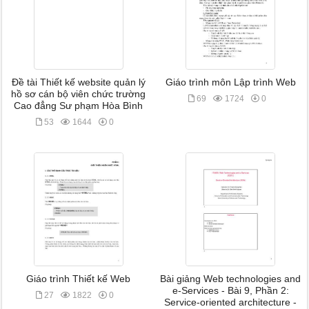
Đề tài Thiết kế website quản lý
Giáo trình môn Lập trình Web
hồ sơ cán bộ viên chức trường
69
1724
0
Cao đẳng Sư phạm Hòa Bình
53
1644
0
Giáo trình Thiết kế Web
Bài giảng Web technologies and
e-Services - Bài 9, Phần 2:
27
1822
0
Service-oriented architecture -