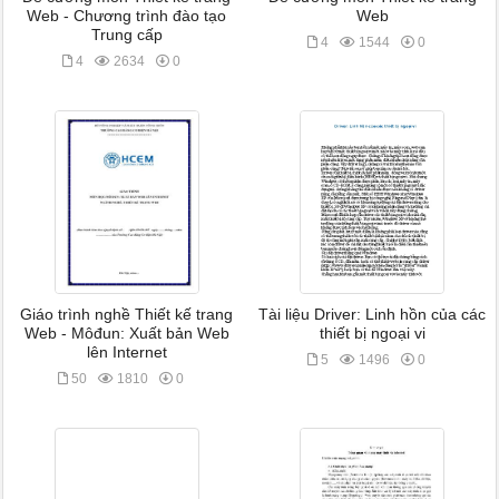
Web - Chương trình đào tạo
Web
Trung cấp
4
1544
0
4
2634
0
Giáo trình nghề Thiết kế trang
Tài liệu Driver: Linh hồn của các
Web - Môđun: Xuất bản Web
thiết bị ngoại vi
lên Internet
5
1496
0
50
1810
0