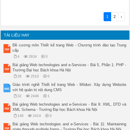
1
2
›
TÀI LIỆU HAY
Đề cương môn Thiết kế trang Web - Chương trình đào tạo Trung
cấp
4
2634
0
Bài giảng Web technologies and e-Services - Bài 5, Phần 1: PHP -
Trường Đại học Bách khoa Hà Nội
28
2510
0
Giáo trình nghề Thiết kế trang Web - Môđun: Xây dựng Website
với hệ quản trị nội dung CMS
32
2446
1
Bài giảng Web technologies and e-Services - Bài 9: XML, DTD và
XML Schema - Trường Đại học Bách khoa Hà Nội
148
2414
0
Bài giảng Web technologies and e-Services - Bài 11: Maintaining
state through multiple forms - Trường Đại học Bách khoa Hà Nội