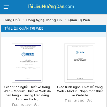
›
›
Trang Chủ
Công Nghệ Thông Tin
Quản Trị Web
TÀI LIỆU QUẢN TRỊ WEB
Giáo trình nghề Thiết kế trang
Giáo trình nghề Thiết kế trang
Web - Môđun: Thiết kế Web đa
Web - Môđun: Nhập môn thiết
nền tảng - Trường Cao đẳng
kế Website
Cơ điện Hà Nộ
58
1892
0
31
1794
0