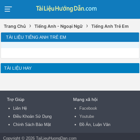
›
›
Trang Chủ
Tiếng Anh - Ngoại Ngữ
Tiếng Anh Trẻ Em
TÀI LIỆU TIẾNG ANH TRẺ EM
TÀI LIỆU HAY
Trợ Giúp
Mạng xã hội
Liên Hệ
Facebook
Điều Khoản Sử Dụng
Youtube
Chính Sách Bảo Mật
Đồ Án, Luận Văn
Copyright © 2026 TaiLieuHuongDan.com