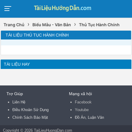
›
›
Trang Chủ
Biểu Mẫu - Văn Bản
Thủ Tục Hành Chính
TÀI LIỆU THỦ TỤC HÀNH CHÍNH
TÀI LIỆU HAY
Trợ Giúp
Mạng xã hội
Liên Hệ
Facebook
Điều Khoản Sử Dụng
Youtube
Chính Sách Bảo Mật
Đồ Án, Luận Văn
Copyright © 2026 TaiLieuHuongDan.com