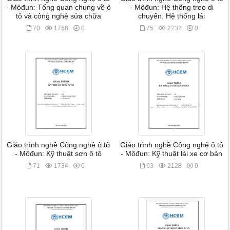
- Môđun: Tổng quan chung về ô
- Môđun: Hệ thống treo di
tô và công nghệ sửa chữa
chuyển. Hệ thống lái
70
1758
0
75
2232
0
Giáo trình nghề Công nghệ ô tô
Giáo trình nghề Công nghệ ô tô
- Môđun: Kỹ thuật sơn ô tô
- Môđun: Kỹ thuật lái xe cơ bản
71
1734
0
63
2128
0