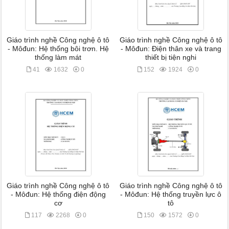
Giáo trình nghề Công nghệ ô tô
Giáo trình nghề Công nghệ ô tô
- Môđun: Hệ thống bôi trơn. Hệ
- Môđun: Điện thân xe và trang
thống làm mát
thiết bị tiện nghi
41
1632
0
152
1924
0
Giáo trình nghề Công nghệ ô tô
Giáo trình nghề Công nghệ ô tô
- Môđun: Hệ thống điện động
- Môđun: Hệ thống truyền lực ô
cơ
tô
117
2268
0
150
1572
0