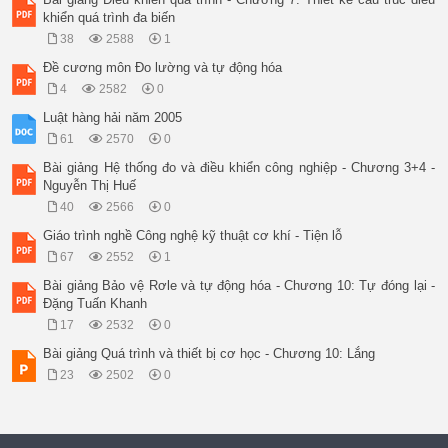
khiển quá trình đa biến
38
2588
1
Đề cương môn Đo lường và tự động hóa
4
2582
0
Luật hàng hải năm 2005
61
2570
0
Bài giảng Hệ thống đo và điều khiển công nghiệp - Chương 3+4 -
Nguyễn Thị Huế
40
2566
0
Giáo trình nghề Công nghệ kỹ thuật cơ khí - Tiện lỗ
67
2552
1
Bài giảng Bảo vệ Rơle và tự động hóa - Chương 10: Tự đóng lại -
Đặng Tuấn Khanh
17
2532
0
Bài giảng Quá trình và thiết bị cơ học - Chương 10: Lắng
23
2502
0