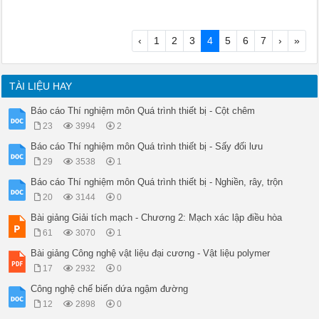
‹
1
2
3
4
5
6
7
›
»
TÀI LIỆU HAY
Báo cáo Thí nghiệm môn Quá trình thiết bị - Cột chêm
23
3994
2
Báo cáo Thí nghiệm môn Quá trình thiết bị - Sấy đối lưu
29
3538
1
Báo cáo Thí nghiệm môn Quá trình thiết bị - Nghiền, rây, trộn
20
3144
0
Bài giảng Giải tích mạch - Chương 2: Mạch xác lập điều hòa
61
3070
1
Bài giảng Công nghệ vật liệu đại cương - Vật liệu polymer
17
2932
0
Công nghệ chế biến dứa ngậm đường
12
2898
0