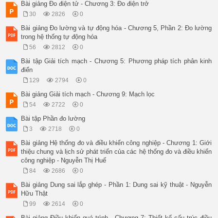
Bài giảng Đo điện tử - Chương 3: Đo điện trở
30
2826
0
Bài giảng Đo lường và tự động hóa - Chương 5, Phần 2: Đo lường
trong hệ thống tự động hóa
56
2812
0
Bài tập Giải tích mạch - Chương 5: Phương pháp tích phân kinh
điển
129
2794
0
Bài giảng Giải tích mạch - Chương 9: Mạch lọc
54
2722
0
Bài tập Phần đo lường
3
2718
0
Bài giảng Hệ thống đo và điều khiển công nghiệp - Chương 1: Giới
thiệu chung và lịch sử phát triển của các hệ thống đo và điều khiển
công nghiệp - Nguyễn Thị Huế
84
2686
0
Bài giảng Dung sai lắp ghép - Phần 1: Dung sai kỹ thuật - Nguyễn
Hữu Thật
99
2614
0
Bài giảng Điều khiển quá trình - Chương 7: Thiết kế cấu trúc điều