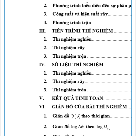
2.
Phương
trình
biểu diễn đến sự
phân
ph
3. Công
suất
và
hiệu suất
rây
......................
4.
Phương
trình
trộn
...................................
III.
TIẾN
TRÌNH THÍ
NGHIỆM
.................
1. Thí
nghiệm nghiề
n
..................................
2. Thí
nghiệm
rây
........................................
3. Thí
nghiệm trộn
......................................
IV.
SỐ LIỆU
THÍ
NGHIỆM
.........................
1. Thí
nghiệm nghiề
n
..................................
2. Thí
nghiệm
rây
........................................
3. Thí
nghiệm trộn
......................................
V.
KẾT QUẢ
TÍNH TOÁN
..........................
VI.
GIẢN ĐỒ CỦA
BÀI THÍ
NGHIỆ
M
......

J
1.
Giản đồ
theo
thời
gian
....................
i


log
2.
Giản đồ
theo
...................
log
D
p
n