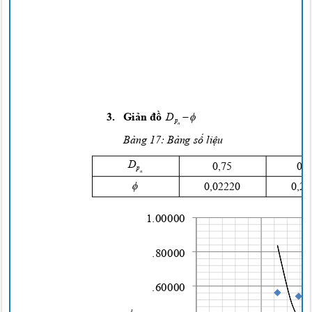


D
3.
Giản đồ
p
n
Bảng
17:
Bảng số liệu
D
0
,75
0
,
p
n

0
,02220
0
,2
1.00000
.80000
.60000