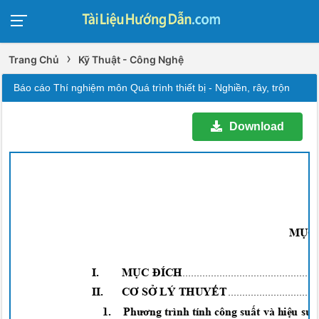
›
Trang Chủ
Kỹ Thuật - Công Nghệ
Báo cáo Thí nghiệm môn Quá trình thiết bị - Nghiền, rây, trộn
Download
MỤC
I.
MỤC ĐÍCH
..............................................
II.
CƠ SỞ
LÝ
THUYẾ
T
..............................
1.
Phương
trình tính công
suất
và
hiệu suấ