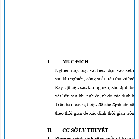
I.
MỤC ĐÍCH
-
Nghiền một loại vật liệu, dựa
vào
kết q
sau khi
nghiền,
công
suất
tiêu
thụ
và
hiệu
-
Rây
vật liệu
sau khi
nghiền,
xác
định hiệu
vật liệu
sau khi
nghiền, từ đó
xác
định
kí
-
Trộn
hai
loại vật liệu để
xác
định chỉ số t
theo
thời
gian
để
xác
định thời
gian
trộn
t
II.
CƠ SỞ
LÝ
THUYẾT
1.
Phương
trình tính công
suất
và
hiệu su