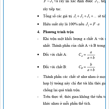

J
F
J
và rây
lại
xác
định được
,
tiếp 
2
1
rây
tiếp tục.
•



Tổng số
các giá
trị
J
J
J
...
sẽ tiệ
1
2
3


•
J
F
a
Hiệu suất
rây là 100%
nếu
1
4.
Phương
trình
trộn
-
Khi
trộn một khối lượng
a
chất
A
với m
nhất.
Thành
phần của chất
A và B trong
h
a
•

Đối với chất
A:
C
A

a
b
b
•

Đối với chất
B:
C
B

a
b
-
Thành
phần
các
chất sẽ như
nhau
ở mọi
k
hợp
lý
tưởng
này
chỉ đạt tới
khi
thời
gia
chống lại
quá trình
trộn.
-
Trên
thực tế, thời
gian không
thẻ tiến tới
khác nhau
ở mỗi phần thể
tích.