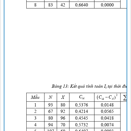
8
8
3
4
2
0
,6640
0
,0000
Bảng
13:
Kết quả
tính toán I
tại thời điể
s



2

C

C
C
Mẫu
N
X
iA
A
iA
1
9
3
8
0
0
,5376
0
,0148
2
6
7
9
2
0
,4214
0
,0565
3
8
0
9
6
0
,4545
0
,0418
4
9
4
7
0
0
,5732
0
,0074