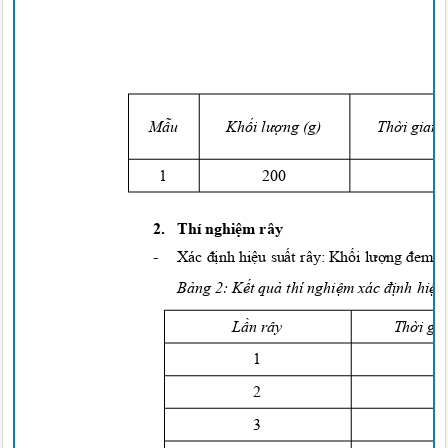
Mẫu
Khối lượng
(g)
Thời
gian
1
2
00
4
2. Thí
nghiệm
rây
-
Xác
định hiệu suất
rây:
Khối lượng đem
r
Bảng
2:
Kết quả
thí
nghiệm
xác
định hiệu
Lần
rây
Thời
gi
1
2
1
3
1