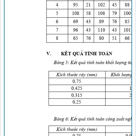
4
9
5
21 102 45
8
8
5
108 58 108 79 100 
6
6
9
4
3
8
9
7
6
8
5
7
9
6
43 110 43 1
8
6
5
76 80 51 66 
V.
KẾT QUẢ
TÍNH TOÁN
Bảng
5:
Kết quả
tính toán
khối lượng
tíc
Kích
thước
rây (mm)
Khối lượng
0
,75
2
0
,425
1
8
0
,315
2
8
0
,25
1
Bảng
6:
Kết quả
tính toán công
suất ngh
Kích
thước
rây (mm)
ϕ