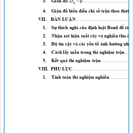


D
3.
Giản đồ
.......................................
p
n
4.
Giản đồ biểu diễn chỉ số trộn
theo
thời
g
VII. BÀN
LUẬ
N
..............................................
1.
Sự
thích nghi
của định luật
Bond
để
tiê
2.
Nhận
xét
hiệu suất
rây và
nghiền
thu
đư
3.
Độ
tin
cậy
và các
yếu tố ảnh hưởng nhiề
4. Cách
lấy mẫu
trong thí
nghiệm trộn
......
5.
Kết quả
thí
nghiệm trộn
..........................
VIII.
PHỤ L
ỤC
.................................................
1. Tính
toán thí
nghiệm nghiền
..................