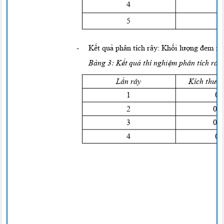
4
2
5
2
-
Kết quả
phân tích rây:
Khối lượng đem
r
Bảng
3:
Kết quả
thí
nghiệm
phân tích râ
Lần
rây
Kích
thướ
1
0
,
2
0
,
3
0
,
4
0
,