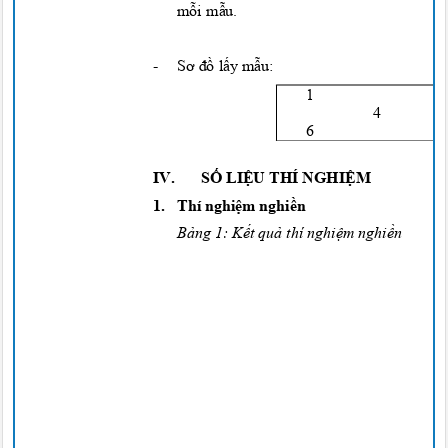
mỗi mẫu.
-
Sơ đồ lấy mẫu:
1
4
6
IV.
SỐ LIỆU
THÍ
NGHIỆM
1. Thí
nghiệm nghiền
Bảng
1:
Kết quả
thí
nghiệm nghiền