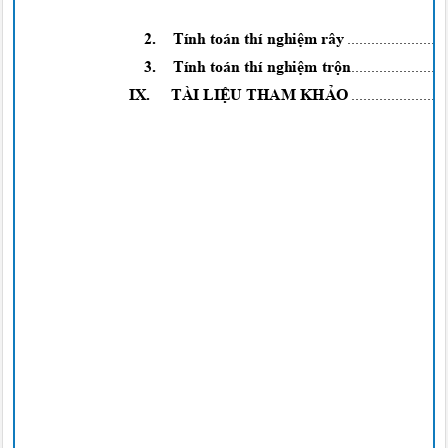
2. Tính
toán thí
nghiệm
rây
.......................
3. Tính
toán thí
nghiệm trộn
.......................
IX. TÀI
LIỆU
THAM
KHẢO
.......................