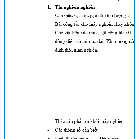
1. Thí
nghiệm nghiền
-
Cân
mẫu vật liệu gạo
có
khối lượng
là 10
-
Bật
công
tắc
cho máy
nghiền chạy
không
-
Cho
vật liệu
vào máy,
bật
công
tắc
vít
tải
dòng
điện
có
tải cực đại.
Khi
cường độ
d
định thời
gian
nghiền.
-
Tháo
sản phẩn
ra
khỏi
máy
nghiền.
-
Các thông
số cần biết:
•
Kích
thước hạt gạo:
Dài 6 mm