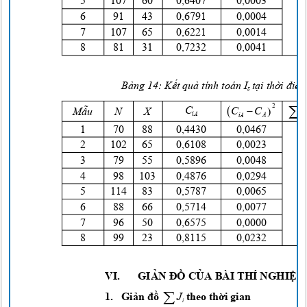
5
107 60
0
,6407
0
,0003
6
91 43
0
,6791
0
,0004
7
107 65
0
,6221
0
,0014
8
81 31
0
,7232
0
,0041
Bảng
14:
Kết quả
tính toán I
tại thời điể
s



2

C

C
C
Mẫu
N
X
iA
A
iA
1
7
0
8
8
0
,4430
0
,0467
2
102 65
0
,6108
0
,0023
3
79 55
0
,5896
0
,0048
4
98 103
0
,4876
0
,0294
5
114 83
0
,5787
0
,0065
6
8
8
6
6
0
,5714
0
,0077
7
9
6
5
0
0
,6575
0
,0000
8
9
9
2
3
0
,8115
0
,0232
VI.
GIẢN ĐỒ CỦA
BÀI THÍ
NGHIỆ

J
theo
thời
gian
1.
Giản đồ
i