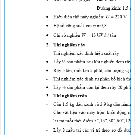
Đường
kính: 1,5
•

Hiệu điện thế
máy
nghiền:
U
220 V
•


Hệ số
công
suất
cos
0
,
8
•

Chỉ số nghiền
W
13
k
W
.
h
/ tân
1
2. Thí
nghiệm
rây
-
Thí
nghiệm
xác
định hiệu suất
rây
•
Lấy
½
sản phẩm
sau khi
nghiền đem
rây
•
Rây 5
lần, mỗi lần
5 phút, cân
lượng vật l
-
Thí
nghiệm
xác
định sự
phân
bố
kích
thướ
•
Lấy
½
sản phẩm
còn
lại đem
rây 20 phút,
3. Thí
nghiệm trộn
-
Cân 1,5 kg
đậu
xanh và 2,9 kg
đậu
nành
-
Cho
vật liệu
vào máy
trộn, khởi động
má
lại tại mỗi thời điểm
5",15",30",60",120
-
Lấy
8
mẫu tại
các
vị
trí theo
sơ đồ dưới 