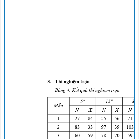
3. Thí
nghiệm trộn
Bảng
4:
Kết quả
thí
nghiệm trộn
5
"
1
5"
3
0
Mẫu
N
X
N
X
N
1
2
7
8
4
5
5
5
6
7
1
2
8
3
3
3
9
7
39 10
3
6
0
5
9
7
8
7
0
5
9