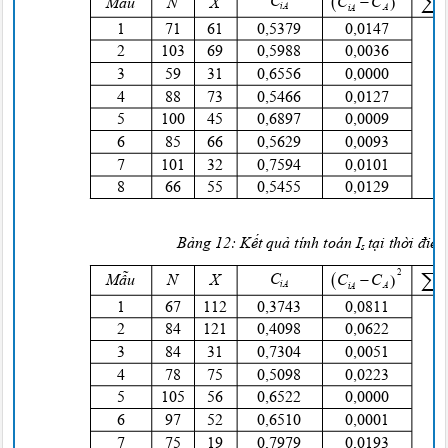




C

C
C
Mẫu
N
X
iA
A
iA
1
7
1
6
1
0
,5379
0
,0147
2
103 69
0
,5988
0
,0036
3
5
9
3
1
0
,6556
0
,0000
4
8
8
7
3
0
,5466
0
,0127
5
100 45
0
,6897
0
,0009
6
85 66
0
,5629
0
,0093
7
101 32
0
,7594
0
,0101
8
66 55
0
,5455
0
,0129
Bảng
12:
Kết quả
tính toán I
tại thời điể
s



2

C

C
C
Mẫu
N
X
iA
A
iA
1
67 112
0
,3743
0
,0811
2
84 121
0
,4098
0
,0622
3
8
4
3
1
0
,7304
0
,0051
4
7
8
7
5
0
,5098
0
,0223
5
105 56
0
,6522
0
,0000
6
9
7
5
2
0
,6510
0
,0001
7
7
5
1
9
0
,7979
0
,0193