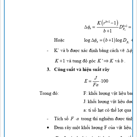



K r
1

b
1




D
K

1
n
p

b
1
n







log
b
1 log
D
l
Hoặc
n
p
n


-
K’ và b
được
xác
định bằng
cách
vẽ
n


.
và tung
độ
góc
K
'
K
và
b
K
1
3. Công
suất
và
hiệu suất
rây
J


E
100
Fa
Trong
đ
ó:
F:
khối lượng vật liệu
ban
J:
khối lượng vật liệu dưới
a:
tỉ số hạt
có
thể lọt
qua r

-
Tích
số
trong thí
nghiệm được
tính
F
a
•
Đem
rây
một khối lượng
F
của vật liệu, 