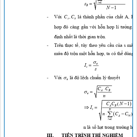


i
1
s
B

N
1
-
Với
là thành
phần của chất
A, B 
C
,
C
A
B
hợp đó
càng
gần với hỗn hợp
lí
tưởng.
định nhất
là
thời
gian
trộn.
-
Trên
thực tế,
tùy theo yêu
cầu của
s mà t
mứa độ trộn một hỗn hợp,
ta có
thể
dùng


e
I
s
s

-
Với
là
độ lệch chuẩn
lý
thuyết
e

C
C


A
B
e
n



C C
N
1


B
A
I
s
N


2



n
C
C
iA
A

i
1
n là
số hạt
trong
trường hợp
III.
TIẾN
TRÌNH THÍ
NGHIỆM