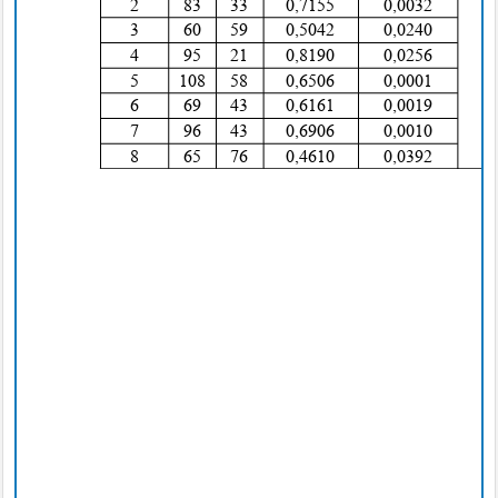
2
8
3
3
3
0
,7155
0
,0032
3
6
0
5
9
0
,5042
0
,0240
4
9
5
2
1
0
,8190
0
,0256
5
108 58
0
,6506
0
,0001
6
6
9
4
3
0
,6161
0
,0019
7
9
6
4
3
0
,6906
0
,0010
8
6
5
7
6
0
,4610
0
,0392