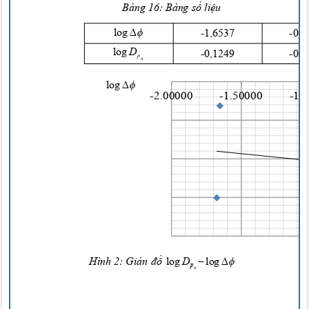
Bảng
16:
Bảng số liệu


log
-1,6537
-0,
log
D
-0,1249
-0,
p
n


log
-2.00000
-1.50000
-1.



Hình 2:
Giản đồ
log
D
log
p
n