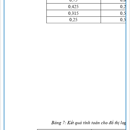
0
,75
0
,0
0
,425
0
,2
0
,315
0
,5
0
,25
0
,5
Bảng
7:
Kết quả
tính toán cho
đồ thị
log 