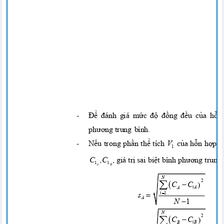
-
Để đánh
giá
mức độ đồng đều của hỗn
phương
trung bình.
-
Nếu
trong
phần thể
tích
V
của hỗn hợp 
1
C
,
C
, giá
trị
sai
biệt
bình
phương
trung
1
1
A
B
N


2


C
C
iA
A


i
1
s
A

N
1
N


2


C
C
iB
B