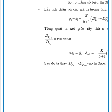
K
, b:
hằng số biểu thị đặc
1
-
Lấy
tích phân
với
các giá
trị tương ứng,
t
K







D
D


b
1
1
p
2
1
p

b
1
1
2
-
Tổng
quát ta xét
giữa
rây
thứ
n và
D
p


r
const
.

n
1
D
p
n
K







 
D

n
n
n
1

b
1

Sau
đó
ta thay
D
rD
vào ta
được
p
p

n
n
1