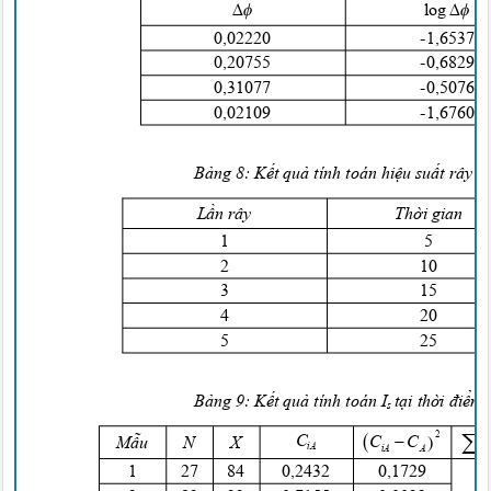




log
0
,02220
-1,6537
0
,20755
-0,6829
0
,31077
-0,5076
0
,02109
-1,6760
Bảng
8:
Kết quả
tính toán
hiệu suất
rây
Lần
rây
Thời
gian
1
5
2
1
0
3
1
5
4
2
0
5
2
5
Bảng
9:
Kết quả
tính toán I
tại thời điểm
s



2

C

C
C
Mẫu
N
X
iA
A
iA
1
2
7
8
4
0
,2432
0
,1729