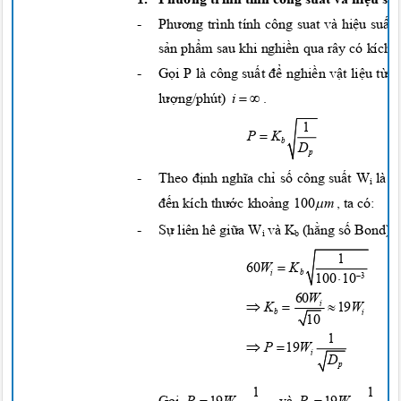
-
Phương
trình tính công suat và
hiệu suất
sản phẩm
sau khi
nghiền
qua rây có kích
-
Gọi
P là công
suất để nghiền vật liệu từ
k
 
.
lượng/phút)
i
1

P
K
b
D
p
-
Theo
định nghĩa chỉ số
công
suất
W
là
n
i

đến
kích
thước khoảng
, ta có:
100
m
-
Sự
liên hê
giữa
W
và K
(hằng số
B
ond)
i
b
1

60
W
K
b
i

10
0
10

3
60
W



i
K
19
W
b
i
10
1


P
19
W
i
D
p
1
1


Gọi
P
19
W
và
P
19
W
-