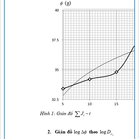

(g)
40
37.5
35
32.5
5
10
15


J
t
Hình 1:
Giản đồ
i


log
2.
Giản đồ
theo
log
D
p
n