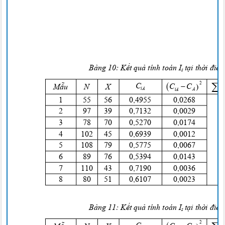
Bảng
10:
Kết quả
tính toán I
tại thời điể
s



2

C

C
C
Mẫu
N
X
iA
A
iA
1
5
5
5
6
0
,4955
0
,0268
2
9
7
3
9
0
,7132
0
,0029
3
7
8
7
0
0
,5270
0
,0174
4
102 45
0
,6939
0
,0012
5
108 79
0
,5775
0
,0067
6
8
9
7
6
0
,5394
0
,0143
7
110 43
0
,7190
0
,0036
8
80 51
0
,6107
0
,0023
Bảng
11:
Kết quả
tính toán I
tại thời điể
s
2