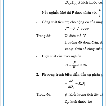
D
,
D
là kích
thước của
p
p
1
2
4
-
Nếu nghiền
khô thì P
được
nhân
với
3
-
Công
suất
tiêu
thụ
cho
động cơ của
máy
n




P
'
U
I
cos
Trong
đ
ó:
U:
điện thế,
V
I:
cường độ
dòng
điện,
A

:
thừa số
công
suất.
cos
-
Hiệu suất của
máy
nghiền
P
 
H
100
%
P
'
2.
Phương
trình
biểu diễn đến sự
phân
ph

d


KD
dD
p

Trong
đ
ó:
:
khối lượng
tích
lũy
trê
D
: kích
thước hạt
p