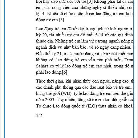
h
ội hay đạo đức đố
i v
ớ
i tr
ẻ
.[3] Không ph
ả
i t
ấ
t c
ả
các h
em; các công vi
ệ
c c
ủ
a nh
ữ
ng ngh
ệ sĩ thiế
u nhi, công 
l
ệ
.[4] Nhi
ề
u t
ổ
ch
ứ
c qu
ố
c t
ế coi lao độ
ng tr
ẻ
em là bóc 
độ
ng t
r
ẻ
em.[5
]
Lao độ
ng tr
ẻ em đã tồ
n t
ạ
i trong l
ị
ch s
ử loài người ở
nh
k
ỷ
20, r
ấ
t nhi
ề
u tr
ẻ em độ
tu
ổ
i 5-14 t
ừ các gia đình n
thu
ộc đị
a. Nh
ữ
ng tr
ẻ
em làm vi
ệ
c trong ngành nông ngh
ngành dị
ch v
ụ như bán báo, vé số ngày càng nhiề
u. M
Đầ
u th
ế
k
ỷ
21,
ở các nước đang và kém phát triển nơi m
không có, lao độ
ng tr
ẻ
em v
ẫ
n còn ph
ổ
bi
ến. Trong
Sahara có t
ỷ
l
ệ lao độ
ng tr
ẻ
em cao nh
ất, trong đó mộ
ph
ải lao độ
ng.[6]
Theo thời gian, khi nhận thức con người nâng cao, thu
các chính phủ thông qua các đạ
o lu
ật bảo vệ trẻ
em, t
ỷ
hàng th
ế
gi
ớ
i (WB), t
ỷ
l
ệ lao độ
ng tr
ẻ
em trên th
ế
gi
ớ
i g
năm 2003. Tuy nhiên, tổ
ng s
ố
tr
ẻ em lao độ
ng v
ẫn còn
Tổ chức Lao động quốc tế (ILO) thừ
a nh
ậ
n có kho
ả
ng 
141