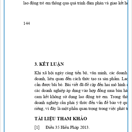
lao độ
ng t
r
ẻ em thông qua quá trình đàm phán và giao kế
t h
ợp
144
3. K
Ế
T LU
Ậ
N
Khi xã h
ộ
i ngày càng ti
ế
n b
ộ, văn minh, các doanh n
doanh, liên quan đế
n cách th
ứ
c t
ạ
o ra s
ả
n ph
ẩm. Lao 
c
ần đượ
c bãi b
ỏ
. Bài vi
ết đã đề
c
ập đến hai mô hình đồ
các doanh nghi
ệ
p áp d
ụ
ng vào h
ợp đồ
ng mua bán hàng
cam k
ế
t không s
ử
d
ụng lao độ
ng tr
ẻ
em. Trong th
ời 
doanh nghi
ệ
p c
ầ
n ph
ả
i ý th
ức đế
n v
ấn đề
b
ả
o v
ệ
quy
ề
riêng, vì đây là mộ
t ph
ầ
n quan tr
ọ
ng trong vi
ệ
c phát tri
ể
TÀI LI
Ệ
U THAM KH
Ả
O
[1]
Điề
u 35 Hi
ế
n Pháp 2013.