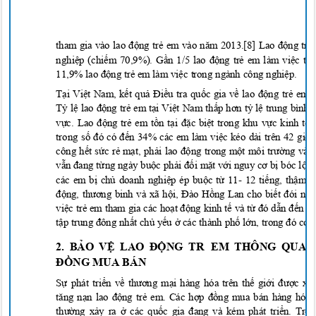
tham gia vào lao độ
ng tr
ẻ em vào năm 2013.[8] Lao độ
ng tr
ẻ
nghi
ệ
p (chi
ế
m 70,9%). G
ần 1/5 lao độ
ng tr
ẻ
em làm vi
ệ
c tr
11,9% lao đ
ộ
ng t
r
ẻ
em làm vi
ệ
c trong ngành công nghi
ệ
p.
T
ạ
i Vi
ệ
t Nam, k
ế
t qu
ả Điề
u tra qu
ố
c gia v
ề lao độ
ng tr
ẻ
em c
T
ỷ
l
ệ lao độ
ng tr
ẻ
em t
ạ
i Vi
ệ
t Nam th
ấp hơn tỷ
l
ệ
trung bình 
v
ực. Lao độ
ng tr
ẻ
em t
ồ
n t
ại đặ
c bi
ệ
t trong khu v
ự
c kinh t
ế
trong s
ố đó có đế
n 34% các em làm vi
ệ
c kéo dài trên 42 gi
ờ
/
công h
ế
t s
ứ
c r
ẻ
m
ạ
t, ph
ải lao độ
ng trong m
ột môi trường và đ
v
ẫn đang t
ừ
ng ngày bu
ộ
c ph
ải đố
i m
ặ
t v
ới nguy cơ bị
bóc l
ộ
t 
các em b
ị
ch
ủ
doanh nghi
ệ
p ép bu
ộ
c t
ừ
11- 12 ti
ế
ng, th
ậ
m ch
động, thương binh và xã hội, Đào Hồ
ng Lan cho bi
ết đói ng
vi
ệ
c t
r
ẻ
em tham gia các ho
ạt độ
ng kinh t
ế
và t
ừ đó dẫn đ
ế
n
ng
t
ập trung đông nhấ
t ch
ủ
y
ế
u
ở
các thành ph
ố
l
ớn, trong đó có
2. BẢO VỆ LAO ĐỘNG TR
EM THÔNG QUA 
ĐỒNG MUA BÁ
N
Sự phát triển về thương mại hàng hóa trên thế giới được 
tăng nạn lao động trẻ em. Các hợp đồng mua bán hàng hóa
thường xảy ra ở các quốc gia đang và kém phát triển. Tr