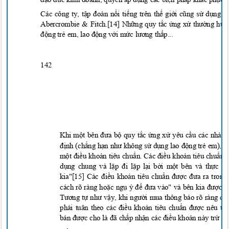
Các công ty, t
ập đoàn nổ
i ti
ế
ng trên th
ế
gi
ới cũng sử
d
ụ
ng c
Abercrombie & Fitch.[14] Nh
ững quy tắc ứng xử thường hướn
độ
ng t
r
ẻ em, lao động với mức lương thấ
p..
.
142
Khi m
ột bên đưa bộ quy tắc ứng xử yêu cầ
u các nhà c
đị
nh (ch
ẳ
ng h
ạn như không sử
d
ụng lao độ
ng t
r
ẻ em), b
m
ột điề
u kho
ả
n tiêu chu
ẩn. Các đi
ề
u kho
ả
n tiêu chu
ẩn l
d
ụ
ng chung và l
ặp đi lặ
p l
ạ
i b
ở
i m
ộ
t bên và th
ự
c t
ế
kia"[15] Các điề
u kho
ả
n tiêu chu
ẩn được đưa ra trong
cách rõ ràng hoặ
c ng
ụ ý để đưa vào" và bên kia được 
Tương tự như vậy, khi người mua thông báo rõ ràng ch
ph
ải tuân theo các điề
u kho
ả
n tiêu chu
ẩn được nêu tr
bán được cho là đã chấ
p nh
ận các điề
u kho
ản này trừ k