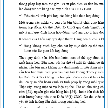
thống pháp luật trên thế giới. Vì sự phổ biến và tiến bộ của 
lao động trẻ em bằng các quy định của CISG 1980.

Yêu c
ầ
u v
ề tính phù hợp của hàng hóa theo hợp đồ
ng
Một trong các nghĩa vụ của của bên bán là phải giao hàn
trong hợp đồng. Cụ thể, Điều 35 CISG quy định “ngườ
i bán 
mô t
ả như quy đị
nh trong h
ợp đồng, và đúng bao bì hay đóng 
Khoản 2 của Điều này quy định thêm: Hàng hóa bị
coi là khô

Hàng không thích h
ợ
p cho b
ấ
t k
ỳ
m
ục đích cụ
th
ể
nào 
đượ
c vào lúc giao k
ế
t h
ợp đồ
ng
Theo quy định trên, bên bán hoàn toàn có thể quy định điề
xuất hàng hóa. Bên mua với lợi thế về mặt tài chính có thể
nhiên, nếu bên mua không quy định minh thị nội dung này tr
cầu bên bán thực hiện yêu cầu này hay không
Theo ý kiến tác
tại Điều 35 ở đây không chỉ
bao g
ồm điề
u ki
ện vật lý và tín
đề liên quan đến hoàn cảnh và tính pháp lý trong mối quan
Thật vậy, trong một số vụ kiện cụ thể, Tòa án cho rằ
ng các y
chín [23], nguồ
n g
ốc của hàng hóa [24],
hoặ
c b
ả
n ch
ấ
t h
ữu c
ch
ất lượng hàng hóa theo Điề
u 35(1
) CISG. Do đó, việ
c s
ử
d
yếu tố ảnh hưởng đế
n ch
ất lượ
ng c
ủ
a hàng hoá.