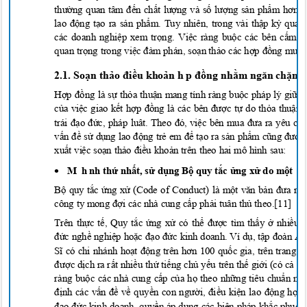
thường quan tâm đến chất lượng và số lượng sản phẩm hơn l
lao động tạo ra sản phẩm. Tuy nhiên, trong vài thậ
p k
ỷ
qua, 
các doanh nghi
ệ
p xem tr
ọ
ng. Vi
ệ
c ràng bu
ộ
c các bên c
ấ
m s
quan tr
ọ
ng trong vi
ệc đàm phán, soạ
n th
ả
o các h
ợp đồ
ng mua b
2.1. Soạn thảo điều khoản h
p đồng nhằm ngăn chặn vi
Hợp đồng là sự thỏa thuận mang tính ràng buộc pháp lý giữa
của việc giao kết hợp đồng là các bên được tự do thỏa thuận
trái đạo đức, pháp luât. Theo đó, việc bên mua đưa ra yêu cầ
vấn đề sử dụng lao động trẻ em để tạo ra sản phẩm cũng được
xuất việc soạn thảo điều khoản trên theo hai mô hình sau:

M
h
nh thứ nhất, sử dụng Bộ quy tắc ửng xử do một
ê
B
ộ
quy t
ắ
c
ứ
ng x
ử
(Code of Conduct) là m
ột văn bản đưa ra 
công ty mong đợ
i các nhà cung c
ấ
p ph
ả
i tuân th
ủ
theo.[1
1]
Trên thực tế, Quy tắc ứng xử có thể được tìm thấy ở nhiều 
đức nghề nghiệp hoặc đạo đức kinh doanh. Ví dụ
, t
ập đoàn A
Sĩ có chi nhánh hoạt động trên hơn 100 quố
c gia, trên trang 
đượ
c d
ị
ch ra
r
ấ
t nhi
ề
u th
ứ
ti
ế
ng ch
ủ
y
ế
u trên th
ế
gi
ớ
i (có c
ả
ti
ế
ràng bu
ộ
c các nhà cung c
ấ
p c
ủ
a h
ọ
theo nh
ữ
ng tiêu chu
ẩ
n nh
đị
nh các v
ấn đề
v
ề
quy
ền con người, điề
u ki
ện lao độ
ng h
ợ
p 
đạo đứ
c kinh doanh, quy
ề
n áp
d
ụ
ng các bi
ệ
n pháp kh
ắ
c ph
ụ
c,