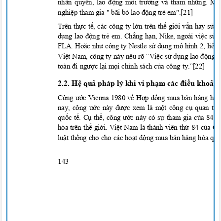
nhân quy
ền, lao động môi trường và tham nhũng. Mộ
nghi
ệ
p tham gia " bãi b
ỏ lao độ
ng t
r
ẻ
em".[21]
Trên thực tế, các công ty lớn trên thế giới vấn hay s
dụng lao động trẻ em. Chẳng hạn, Nike, ngoài việc sử 
FLA. Hoặc như công ty Nestle sử dụng mô hình 2, liên 
Việt Nam, công ty này nêu rõ “Việ
c s
ử
d
ụng lao đ
ộ
ng t
toàn đi ngượ
c l
ạ
i m
ọ
i chính sách c
ủa công ty.”[22]
2.2. Hệ quả pháp lý khi vi phạm các điều khoản 
Công ước Vienna 1980 về Hợp đồng mua bán hàng hóa 
nay, công ước này được xem là một công cụ quan tr
quốc tế. Cụ thể, công ước này có sự tham gia của 84 q
hóa trên thế giới. Việt Nam là thành viên thứ 84 của
luật thống cho cho các hoạt động mua bán hàng hóa quố
143