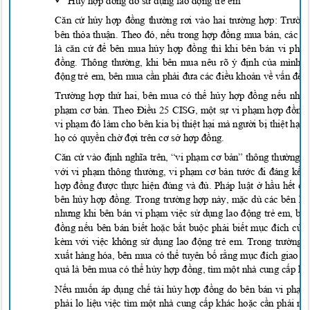

Hủy hợp đồng do sử
d
ụng lao đ
ộ
ng tr
ẻ
em
Căn cứ
h
ủ
y h
ợp đồng thường rơi vào hai trườ
ng h
ợp: Trườ
n
bên th
ỏ
a thu
ận. Theo đó, nế
u trong h
ợp đồng mua bán, các b
là căn cứ để
bên mua h
ủ
y h
ợp đồng thì khi bên bán vi ph
đồng. Thông thường, khi bên mua nêu rõ ý đị
nh c
ủ
a mình 
độ
ng t
r
ẻ
em, bên mua c
ầ
n ph
ải đưa các điề
u kho
ả
n v
ề
v
ấn đề
n
Trườ
ng h
ợ
p th
ứ
hai, bên mua có th
ể
h
ủ
y h
ợp đồ
ng n
ếu như 
ph
ạm cơ bản. Theo Điều 25 CISG, một sự
vi ph
ạ
m h
ợp đồ
ng
vi ph
ạm đó làm cho bên kia
bị
thi
ệ
t h
ại mà ngườ
i b
ị
thi
ệ
t h
ạ
i,
h
ọ
có quy
ề
n ch
ờ đợi trên cơ sở
h
ợp đồ
ng.
Căn cứ vào định nghĩa trên, “vi phạm cơ bản” thông thường 
v
ớ
i vi ph
ạm thông thườ
ng, vi ph
ạm cơ bản tước đi đáng kể
l
h
ợp đồng đượ
c th
ự
c hi
ện đúng và đủ
. Pháp lu
ậ
t
ở
h
ầ
u h
ế
t cô
bên h
ủ
y h
ợp đồng. Trong trườ
ng h
ợ
p này, m
ặ
c dù các bên kh
nhưng khi bên bán vi phạ
m vi
ệ
c s
ử
d
ụng lao độ
ng tr
ẻ
em, bê
đồ
ng n
ế
u bên bán bi
ế
t ho
ặ
c b
ắ
t bu
ộ
c ph
ả
i bi
ế
t m
ục đích củ
a
kèm v
ớ
i vi
ệ
c không s
ử
d
ụng lao độ
ng tr
ẻ em. Trong trườ
ng 
xu
ấ
t hàng hóa, bên mua có th
ể
tuyên b
ố
r
ằ
ng m
ục đích giao k
qu
ả
là bên mua có th
ể
h
ủ
y h
ợp đồ
ng, tìm m
ộ
t nhà cung c
ấ
p kh
N
ế
u mu
ố
n áp d
ụ
ng ch
ế
tài h
ủ
y h
ợp đồ
ng do bên bán vi ph
ạ
m
ph
ả
i lo li
ệ
u vi
ệ
c tìm m
ộ
t nhà cung c
ấ
p khác ho
ặ
c c
ầ
n ph
ả
i nh