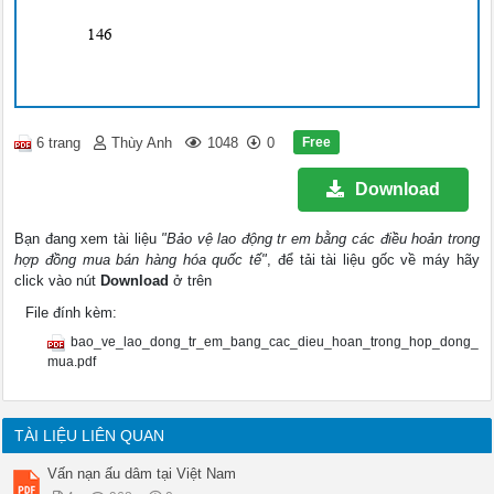
146
Free
6 trang
Thùy Anh
1048
0
Download
Bạn đang xem tài liệu
"Bảo vệ lao động tr em bằng các điều hoản trong
hợp đồng mua bán hàng hóa quốc tế"
, để tải tài liệu gốc về máy hãy
click vào nút
Download
ở trên
File đính kèm:
bao_ve_lao_dong_tr_em_bang_cac_dieu_hoan_trong_hop_dong_
mua.pdf
TÀI LIỆU LIÊN QUAN
Vấn nạn ấu dâm tại Việt Nam