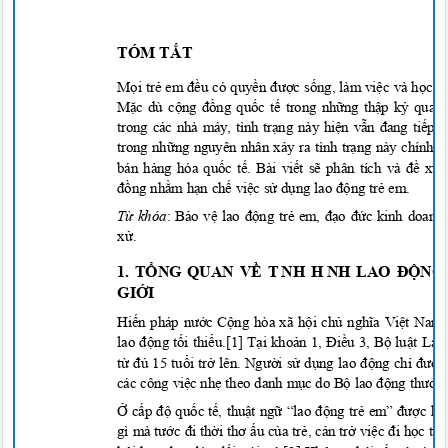
TÓM T
Ắ
T
M
ọ
i tr
ẻ em đề
u có quy
ền đượ
c s
ố
ng, làm vi
ệ
c và h
ọ
c t
ậ
Mặc dù cộng đồng quốc tế trong những thập kỷ qua đ
trong các nhà máy, tình trạng này hiện vẫn đang tiếp
trong những nguyên nhân xảy ra tình trạng này chính 
bán hàng hóa quốc tế. Bài viết sẽ phân tích và đề x
đồng nhằm hạn chế việc sử dụng lao động trẻ em.
T
ừ
khóa
: B
ả
o v
ệ lao độ
ng tr
ẻ em, đạo đứ
c kinh doanh,
x
ử
.
1. T
ỔNG QUAN VỀ T
NH H
NH LAO ĐỘNG
GI
Ớ
I
Hi
ến pháp nướ
c C
ộ
ng hòa xã h
ộ
i ch
ủ nghĩa Việ
t Nam 
lao độ
ng t
ố
i thi
ể
u.[1] T
ạ
i kho
ản 1, Điề
u 3, B
ộ
lu
ật Lao
t
ừ đủ
15 tu
ổ
i tr
ở lên. Ngườ
i s
ử
d
ụng lao độ
ng ch
ỉ đượ
c
các công vi
ệ
c nh
ẹ
theo danh m
ụ
c do B
ộ lao động thươn
Ở
c
ấp độ
qu
ố
c t
ế, thuật ngữ “lao động trẻ em” được hi
gì mà tước đi thời thơ ấ
u c
ủ
a tr
ẻ
, c
ả
n tr
ở
vi
ệc đi học th