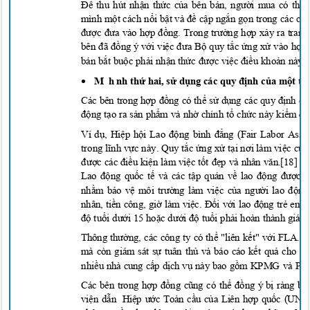
Để thu hút nhận thức của bên bán, người mua có thể 
mình m
ộ
t cách
n
ổ
i b
ật và đề
c
ậ
p ng
ắ
n g
ọ
n trong các cu
được đưa vào hợp đồng. Trong trường hợp xả
y ra tranh
bên đã đồ
ng ý v
ớ
i vi
ệc đưa Bộ quy tắc ứng xử vào hợp 
bán bắt buộc phải nhận thức được việc điều khoản này

M
h
nh thứ hai, sử dụng các quy định của một t
Các bên trong hợp đồng có thể sử dụng các quy định củ
động tạo ra sản phẩm và nhờ chính tổ chức này kiểm đ
Ví d
ụ
, Hi
ệ
p h
ội Lao động bình đẳng (Fair Labor Assoc
trong lĩnh vực này. Quy t
ắ
c
ứ
ng x
ử
t
ại nơi làm vi
ệ
c c
ủa
được các điề
u ki
ệ
n làm vi
ệ
c t
ốt đẹp và nhân văn.[18] C
Lao động quốc tế và các tập quán về lao động được t
nhằm bảo vệ môi trường làm việc của người lao động
nhân, tiền công, giờ làm việc. Đối với lao động trẻ e
độ
tu
ổi dướ
i 15 ho
ặc dưới độ
tu
ổ
i ph
ả
i hoàn thành giáo 
Thông thường, các công ty có thể
"liên k
ế
t" v
ớ
i FLA. T
mà còn giám sát s
ự
tuân th
ủ
và báo cáo k
ế
t qu
ả cho cá
nhi
ề
u nhà cung c
ấp dịch vụ này bao gồ
m KPMG và Pric
Các bên trong hợp đồng cũng có thể đồ
ng ý b
ị
ràng bu
viện dẫn
Hiệp ướ
c Toàn c
ầ
u c
ủ
a Liên h
ợ
p qu
ố
c (UNGC