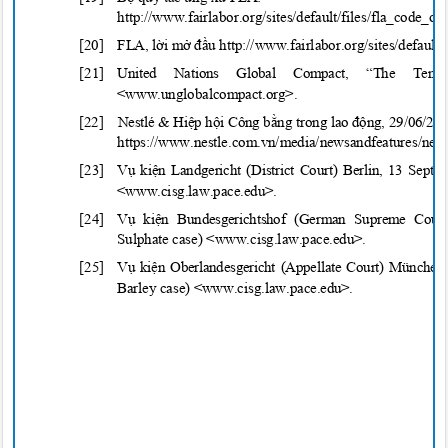
http://www.fairlabor.org/sites/default/files/fla_code_o
[20] FLA,
l
ờ
i m
ở đầ
u http://www.fairlabor.org/sites/default
[21]
United Nations Global Compact, “The Ten
<www.unglobalcompact.
org>.
[22] Nestlé
& Hi
ệ
p h
ộ
i Công b
ằng
trong lao
độ
ng, 29/06/20
https://www.nestle.com.vn/media/newsandfeatures/nes
t
[23] V
ụ
ki
ệ
n Landgericht (District Court) Berlin, 13 Sep
<www.cisg.law.pace.ed
u>.
[24] V
ụ
ki
ệ
n Bundesgerichtshof (German Supreme Cour
Sulphate case) <www.cisg.law.pace.
edu>.
[25] V
ụ
ki
ệ
n Oberlandesgericht (Appellate Court) Münch
Barley case) <www.cisg.law.pace.e
du>.