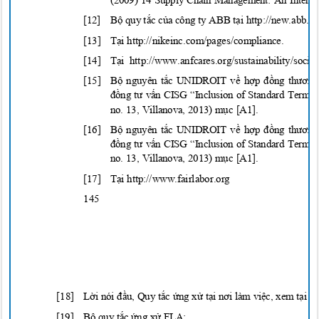
(2009) 14 Supply Chain Management: An Internat
[12] B
ộ
quy t
ắ
c c
ủ
a công ty ABB
t
ạ
i http://new.abb.
[13] T
ạ
i http://nikeinc.com/pages/compl
iance.
[14] T
ạ
i http://www.anfcares.org/sustainability/socia
[15]
Bộ nguyên tắc UNIDROIT về hợp đồng thương 
đồng tư vấn CISG “Inclusion of Standard Term
no. 13, Villanova, 2013) m
ụ
c [A1].
[16]
Bộ nguyên tắc UNIDROIT về hợp đồng thương 
đồng tư vấn CISG “Inclusion of Standard Term
no. 13, Villanova, 2013) m
ụ
c [A1].
[17] T
ạ
i http://www.fairlabor
.org
145
[18]
Lời nói đầu, Quy tắc ứng xử tại nơi làm việc, xem tạ
i h
[19] B
ộ quy tắc ứng xử FLA
: