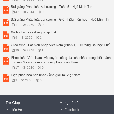
Bài giảng Pháp luật đại cương - Tuần 5 - Ngô Minh Tín
47
2314
0
Bài giảng Pháp luật đại cương - Giới thiệu môn học - Ngô Minh Tín
11
2250
0
Xã hội học xây dựng pháp luật
9
2250
1
Giáo trình Luật hiến pháp Việt Nam (Phần 1) - Trường Đại học Huế
99
2248
1
Pháp luật Việt Nam về quyền riêng tư cá nhân trong bối cảnh
chuyển đổi số và một số giải pháp hoàn thiện
17
2210
0
Hợp pháp hóa hôn nhân đồng giới tại Việt Nam
9
2206
0
Trợ Giúp
Mạng xã hội
Liên Hệ
Facebook