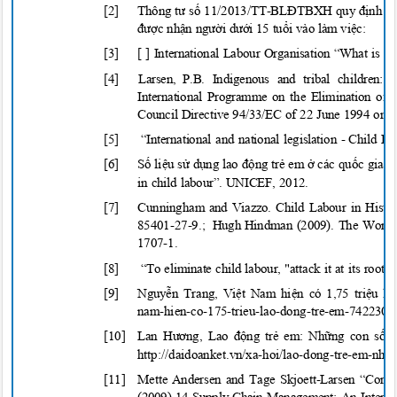
[2]
Thông tư số
11/2013/T
T-
BLĐTBXH quy đị
nh n
đượ
c nh
ận người dướ
i 15 tu
ổ
i vào làm vi
ệ
c:
[3]
[ ] International Labour Organisation “What is
[4] Larsen,
P.B. Indigenous and tribal children:
International Programme on the Elimination of 
Council Directive 94/33/EC of 22 June 1994 on c
[5]
“International and national legislation
-
Child La
[6] S
ố
li
ệ
u s
ử
d
ụng lao đ
ộ
ng tr
ẻ
em
ở
các qu
ố
c gia t
ạ
in child labour”. UNICEF, 2012.
[7] Cunningham
and Viazzo. Child Labour in Hist
85401-27-9.;
Hugh
Hindman (2009). The World
1707-1
.
[8]
“To eliminate child labour, "attack it at its r
[9] Nguy
ễ
n Trang, Vi
ệ
t Nam hi
ệ
n có 1,75 tri
ệu la
nam-hien-co-175-trieu-lao-dong-tre-em-742
230.
[10]
Lan Hương, Lao độ
ng tr
ẻ
em: Nh
ữ
ng con s
ố 
http://daidoanket.vn/xa-hoi/lao-dong-tre-em-nhu
[11] Mette
Andersen and Tage Skjoett-
Larsen “Corpor