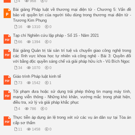
4
968
0
Bài giảng Pháp luật về thương mại điện tử - Chương 5: Vấn đề
bảo vệ quyền lợi của người tiêu dùng trong thương mại điện tử -
Trương Kim Phụng
16
1310
0
Tạp chí Nghiên cứu lập pháp - Số 15 - Năm 2021
66
1394
0
Bài giảng Quản trị tài sản trí tuệ và chuyển giao công nghệ trong
các lĩnh vực khoa học tự nhiên và công nghệ - Bài 3: Quyền đối
với bằng độc quyền sáng chế và giải pháp hữu ích - Vũ Bích Ngọc
34
1070
0
Giáo trình Pháp luật kinh tế
73
1542
1
Tội phạm đưa hoặc sử dụng trái phép thông tin mạng máy tính,
mạng viễn thông - Những khó khăn, vướng mắc trong phát hiện,
điều tra, xử lý và giải pháp khắc phục
4
786
0
Thực tiễn áp dụng án lệ trong xét xử các vụ án dân sự tại Tòa án
cấp sơ thẩm
11
1458
0