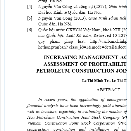
d
ựng, Hà Nộ
i.
[4] Nguy
ễn Văn Công và cộ
ng s
ự
(2017),
Giáo trình P
Đạ
i h
ọ
c Kinh t
ế
Qu
ốc dân, Hà Nộ
i.
[5] Nguy
ễn Văn Công (2013),
Giáo trình Phân tí
ch k
Qu
ốc dân, Hà Nộ
i.
[6] Qu
ố
c h
ội nướ
c CXHCN Vi
ệt Nam, khoá XIII (201
c
ủ
a Qu
ố
c h
ộ
i: Lu
ậ
t K
ế toán
,
Retrieved 10 2017, 
quy ph
ạm pháp luậ
t: http://vanban.chinhphu
hethongvanban? class_id=1&mode=detail&docum
INCREASING MANAGEMENT AC
ASSESSMENT OF PROFITABILIT
PETROLEUM CONSTRUCTION JOI
Le Thi Minh Tri, Le Thi
Th
ABSTRACT
In recent years, the application of managemen
financial analysis have been increasingly paid attention
well as investors, especially in evaluating the number of 
Hoa Petroleum Construction Joint Stock Company (PV
Vietnam Construction Joint Stock Corporation (PVC),
construction, construction and installation. oil 