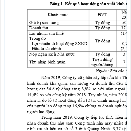
B
ả
ng 1. K
ế
t qu
ả
ho
ạt độ
ng s
ả
n xu
ất kinh d
Nă
Kho
ả
n m
ụ
c
ĐVT
201
Giá trị
s
ản lượ
ng
T
ỷ đồ
ng
50,
Doanh thu
T
ỷ đồ
ng
37,
L
ợ
i nhu
ậ
n sau thu
ế
(1,4
Trong đó
T
ỷ đồ
ng
- L
ợ
i nhu
ậ
n t
ừ
ho
ạt độ
ng SXKD
0,7
-
Đầu tư tài chính
(2,2
N
ộp ngân sách Nhà nướ
c
T
ỷ đồ
ng
3,
Tri
ệu đồ
ng/
Thu nh
ập bình quân
7,
người/tháng
Ngu
ồ
n:
Báo cáo thư
Năm 2019, Công ty
cổ
ph
ần xây
lắ
p d
ầu khí Tha
kinh doanh kh
ả
quan, s
ản lượng và doanh thu đều tăn
lượng đạ
t 54,6 t
ỷ đồng tăng 8,8% so với năm ngoái. D
14,6% so v
ới cùng kỳ năm 2018. Tuy nhiên, năm 2018, 
nhân là do lỗ
t
ừ
ho
ạt động đầu tư tài chính mang lại.
c
ủa người lao động tăng 16,9% chứ
ng t
ỏ
doanh nghi
ệp đ
người lao độ
ng.
Trong năm 2019, Công ty tiế
p t
ụ
c th
ự
c hi
ệ
n m
ộ
nh
ậ
n
doanh thu như sau: Công trình nhà máy nhiệt đi
trình t
r
ụ
s
ở liên cơ sở
s
ố
3 t
ỉ
nh Qu
ả
ng Ninh: 3,37 t
ỷ đ