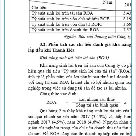
Năm
201
Chỉ tiêu
Tỷ suất sinh lợi trên tài sản ROA
3.43
Tỷ suất sinh lợi trên vốn chủ sở hữu ROE
8.19
Tỷ suất sinh lợi trên vốn đầu tư ROIC
3.69
Tỷ suất sinh lợi trên doanh thu ROS
7.52
Ngu
ồ
n:
Báo cáo thường niên Công ty 
3.2. Phân tích các chỉ tiêu đánh giá khả năng s
l
ắ
p d
ầu khí Thanh Hóa
Khả năng sinh lợi trên tài sả
n (ROA)
Khả năng sinh lợi trên tài sản của Công ty cổ ph
hiện qua chỉ tiêu “Tỷ suất sinh lợi của tài sản” (ROA).
ánh tỷ lệ phần trăm của lợi nhuận sau thuế mà doanh n
với tổng tài sản. ROA là một chỉ số lợi nhuận quan trọn
nghiệp trong việc sử dụng tài sản để tạo ra lợi nhuận.
Công thức xác định:
Lợi nhuận sau thuế
ROA
=
x
Tổng tài sản bình quân
Qua bảng 2 ta thấy khả năng sinh lợi tài sản của
P
s
út quá nhanh so với năm 2017 (3,
43%)
và thấp hơn k
ngành 2017 (4,5%), năm 2018 (4
,
6%). Nguyên nhân chí
giảm sút nghiêm trọng của chỉ tiêu doanh thu tiêu thụ s
tài sản. Để ROA tăng cao thì doanh nghiệp cần có biệ