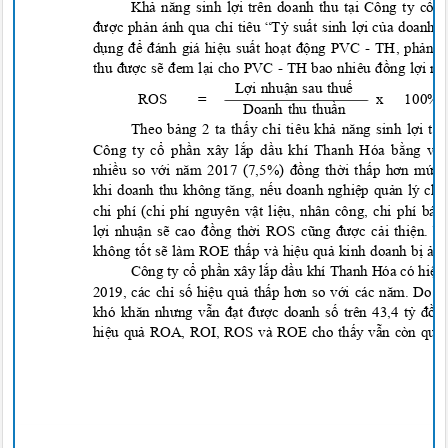
Khả năng sinh lợi trên doanh thu tại Công ty cổ
được phản ánh qua chỉ tiêu “Tỷ suất sinh lợi của doanh
dụng để đánh giá hiệu suất hoạt động PVC
- TH, p
hản á
thu được sẽ đem lại cho PVC
-
TH bao nhiêu đồng lợi n
Lợi nhuận sau thuế
ROS
=
x
100
Doanh thu thuần
Theo bảng 2 ta thấy chỉ tiêu
k
hả năng sinh lợi 
Công ty cổ phần xây lắp dầu khí Thanh Hóa bằng v
nhiều so với năm 2017 (7,5%) đồng thời thấp hơn mức
khi doanh thu không tăng, nếu doanh nghiệp quản lý chi
chi phí (chi phí nguyên vật liệu, nhân công, chi phí b
lợi nhuận sẽ cao đồng thời ROS cũng được cải thiện. 
không tốt sẽ làm ROE thấp và hiệu quả kinh doanh bị ả
Công ty cổ
ph
ần xây lắ
p d
ầu khí Thanh Hóa có
hi
ệ
u
2019, các chỉ
s
ố
hi
ệ
u qu
ả
th
ấp hơn so với các năm. Do
khó khăn nhưng vẫn đạt đượ
c doanh s
ố trên 43,4 tỷ đồn
hi
ệ
u qu
ả ROA, ROI, ROS và ROE cho thấ
y v
ẫn còn quá 