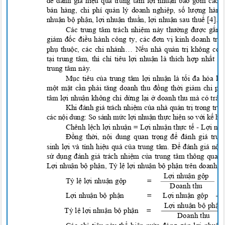
để đánh giá hiệu quả trung tâm lợi nhuận bao gồm các ch
bán hàng, chi phí quản lý doanh nghiệp, số lượng hàng
nhuận bộ phận, lợi nhuận thuần, lợi nhuận sau thuế
[4].
Các trung tâm trách nhiệm này thường được gắn 
giám đốc điều hành công ty, các đơn vị kinh doanh tr
phụ thuộc, các chi nhánh… Nếu nhà quản trị không có
tại trung tâm, thì chỉ tiêu lợi nhuận là thích hợp nhất
trung tâm này.
Mục tiêu của trung tâm lợi nhuận là tối đa hóa lợ
một mặt cần phải tăng doanh thu đồng thời giảm chi ph
tâm lợi nhuận không chỉ dừng lại ở doanh thu mà có trác
Khi đánh giá trách nhiệm của nhà quản trị trong tr
các nội dung: So sánh mức lợi nhuận thực hiện so với kế ho
Chênh lệch lợi nhuận = Lợi nhuận thực tế
-
Lợi nh
Đồng thời, nội dung quan trọng để đánh giá tru
sinh lợi và tính hiệu quả của trung tâm. Để đánh giá nộ
sử dụng đánh giá trách nhiệm của trung tâm thông qua c
Lợi nhuận bộ phận, Tỷ lệ lợi nhuận bộ phận trên doanh t
Lợi nhuận gộp
T
ỷ lệ lợi nhuận gộp
=
x
Doanh thu
Lợi nhuận bộ phận
=
Lợi nhuận gộp
–
Lợi nhuận bộ phậ
Tỷ lệ lợi nhuận bộ phận
=
Doanh thu