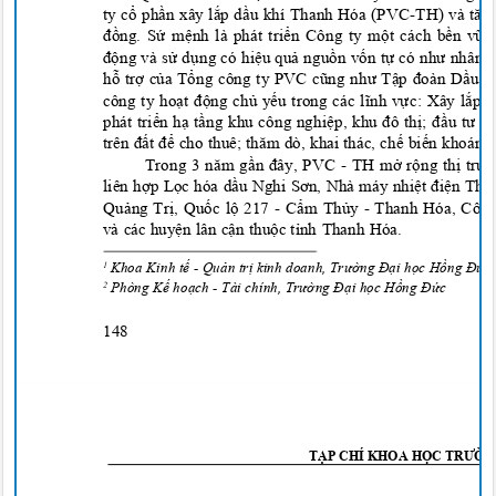
ty c
ổ
ph
ần xây lắ
p d
ầu khí Thanh Hóa (PVC
-
TH) và tăn
đồ
ng. S
ứ
m
ệnh là phát triển Công ty một các
h b
ề
n v
ữn
động và sử
d
ụng có hiệ
u qu
ả
ngu
ồ
n v
ố
n t
ự có như nhâ
n l
h
ỗ
tr
ợ
c
ủ
a T
ổng công ty PVC cũng như Tập đoàn Dầu k
công ty hoạt độ
ng ch
ủ
y
ếu trong các lĩnh vự
c: X
ây lắp 
phát triể
n h
ạ
t
ầng khu công nghiệp, khu đô thị; đầu tư bấ
trên đất để cho thuê; thăm dò, khai thác, chế
bi
ến khoáng 
Trong 3 năm gần đây, PVC
- TH m
ở
r
ộ
ng th
ị trư
liên hợ
p L
ọc hóa dầu Nghi Sơn, Nhà máy nhiệt điện Thái 
Qu
ả
ng Tr
ị
, Qu
ố
c l
ộ
217 - C
ẩ
m Th
ủ
y -
Thanh Hóa, Công
và các huyện lân cậ
n thu
ộ
c t
ỉnh Thanh Hóa.
Khoa Kinh tế
-
Quản trị kinh doanh, Trường Đại học Hồng Đ
ức
1
Ph
òng Kế hoạch
-
Tài chính, Trường Đại học Hồng
Đức
2
148
T
ẠP CHÍ KHOA HỌC TRƯỜN