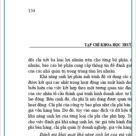
154
T
ẠP CHÍ KHOA HỌC TRƯỜN
dõi chi tiế
t ba lo
ạ
i l
ợ
i nhu
ận trên cho từ
ng b
ộ
ph
ận, đơ
nhu
ận, báo cáo bộ
ph
ậ
n cung c
ấp thông tin để đánh giá h
c
ủa các nhà quả
n tr
ị trong trung tâm
lợ
i nhu
ậ
n.
Kh
ả năng sinh lợ
i ph
ản ánh trình độ
s
ử
d
ụng các ng
đượ
c k
ế
t qu
ả
cao nh
ấ
t trong ho
ạt độ
ng s
ả
n xu
ấ
t kinh doan
bi
ể
u hi
ệ
n c
ủ
a vi
ệ
c k
ế
t h
ợ
p theo m
ột tương quan xác đị
nh 
c
ủa các nhân tố
c
ấu thành quá trình kinh doanh như: tư li
lao động. Bên cạnh đó, chi phí là nội dung được quan tâm 
ho
ạt động. Chi phí của công ty bao gồm như chi phí bán hà
giá vốn hàng bán. Do đó, tùy vào mục đích và dữ
li
ệ
u thu
kh
ả năng sinh lợ
i c
ủ
a t
ừ
ng lo
ại chi phí cho phù hợp. Trê
cho vi
ệc đánh giá khả năng sinh lợ
i,
tác giả
ti
ến hành đánh 
phí bán hàng, chi phí quản lý doanh nghiệp, giá vốn hàng b
Đánh giá khái quát khả năng sinh lợi của giá vốn