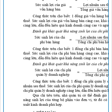
L
ợ
i nhu
ậ
n sau thu
S
ứ
c sinh l
ợ
i c
ủa giá
=
v
ốn hàng bá
n
T
ổng giá vốn hàng
Công thức trên cho biết: 1 đồng giá vốn hàng bán
thu
ế
. S
ứ
c sinh l
ợ
i c
ủa giá vốn hàng bán càng cao, khả nă
càng l
ớ
n, d
ẫn đ
ế
n hi
ệ
u qu
ả kinh doanh càng cao và ngượ
c
Đánh giá khái quát khả năng sinh lợi của chi phí
L
ợ
i nhu
ậ
n sau thu
ế
S
ứ
c sinh l
ợ
i c
ủ
a chi
=
phí bán hàng
T
ổ
n
g chi phí bán hà
Công thức trên cho biết: 1 đồng chi phí bán hàng
thu
ế
. S
ứ
c sinh l
ợ
i c
ủa chi phí bán hàng càng cao, khả nă
càng l
ớ
n, d
ẫn đ
ế
n hi
ệ
u qu
ả kinh doanh càng cao và ngượ
c
Đánh giá khái quát khả năng sinh lợi của chi phí
L
ợ
i nhu
ậ
S
ứ
c sinh l
ợ
i c
ủa chi phí
=
qu
ản lý doanh nghiệ
p
T
ổng chi phí quả
Công thức trên cho biết: 1 đồng chi phí quản lý d
nhu
ậ
n sau th
u
ế
. S
ứ
c sinh l
ợ
i c
ủa chi phí quản lý doanh nghi
chi phí quản lý doanh nghiệp
càng lớ
n,
d
ẫn đế
n hi
ệ
u q
u
ả ki
Qua ch
ỉ tiêu trên, nhà quả
n tr
ị có thể đánh giá hi
năng sinh lợ
i c
ủ
a t
ừ
ng b
ộ
ph
ận vào đơn vị
, t
ừ đó có n
xu
ất kinh doanh phù h
ợ
p.