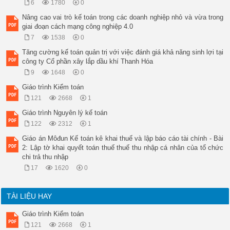
6
1780
0
Nâng cao vai trò kế toán trong các doanh nghiệp nhỏ và vừa trong
giai đoạn cách mạng công nghiệp 4.0
7
1538
0
Tăng cường kế toán quản trị với việc đánh giá khả năng sinh lợi tại
công ty Cổ phần xây lắp dầu khí Thanh Hóa
9
1648
0
Giáo trình Kiểm toán
121
2668
1
Giáo trình Nguyên lý kế toán
122
2312
1
Giáo án Môđun Kế toán kê khai thuế và lập báo cáo tài chính - Bài
2: Lập tờ khai quyết toán thuế thuế thu nhập cá nhân của tổ chức
chi trả thu nhập
17
1620
0
TÀI LIỆU HAY
Giáo trình Kiểm toán
121
2668
1