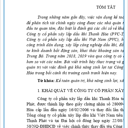
TÓM TẮ
T
Trong nh
ữ
ng
năm
g
ầ
n
đây,
vi
ệ
c v
ậ
n d
ụ
ng k
ế toán
để phân tích
t
ài chính ngày càng đượ
c
các nhà
qu
ả
n tr
đầ
u
tư
quan
tâm, đặ
c bi
ệ
t
là đánh giá các
ch
ỉ
s
ố
v
ề
kh
ả 
Công
ty c
ổ
ph
ầ
n
xây
l
ắ
p d
ầ
u
khí
Thanh
Hóa
(PVC-TH
Công
ty c
ổ
ph
ầ
n
xây
l
ắ
p d
ầ
u
khí
Vi
ệ
t Nam (PVC), ho
công trình dân
d
ụ
ng,
xây
l
ắ
p
công
nghi
ệ
p d
ầ
u
khí, đầ
u
tư
kinh doanh b
ấ
t
độ
ng s
ả
n, khai
thác khoáng
s
ả
n t
ạ
i 
Trung B
ộ
. Trong
năm
2018, 2019 v
ừ
a qua
công
ty
có c
hơn
so v
ớ
i
các năm. Bài
vi
ế
t
trình bày
th
ự
c tr
ạ
ng
và
gi
ả
qu
ả
n tr
ị
v
ớ
i vi
ệ
c
đánh giá
kh
ả năng
sinh l
ợ
i t
ạ
i
Công
t
Hóa
trong b
ố
i c
ả
nh th
ị trườ
ng c
ạ
nh tranh hi
ệ
n nay.
T
ừ khóa:
K
ế toán
qu
ả
n tr
ị
, kh
ả năng
sinh l
ợ
i,
x
ây
1.
KHÁI QUÁT
V
Ề CÔNG
TY C
Ổ
PH
Ầ
N
XÂY
Công ty cổ
ph
ần xây lắ
p d
ầu khí Thanh Hóa tiền
Phát, được thành lậ
p theo gi
ấ
y ch
ứ
ng nh
ậ
n s
ố
2800947
Hóa cấ
p l
ần đầu ngày 16/02/2006 và thay đổ
i l
ầ
n th
ứ
T
ổng công ty cổ
ph
ần xây lắ
p d
ầu khí Việ
t Nam ti
ến h
Th
ịnh Phát và tại Đạ
i h
ộ
i c
ổ đông họp ngày 22/08/2
50/NQ-
ĐHĐCĐ về
vi
ệc chính thức thay đổi tên Công t