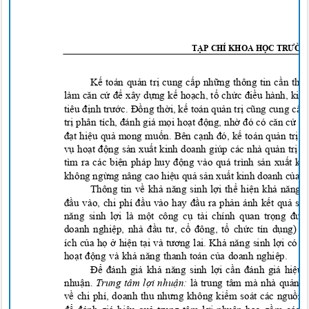
T
ẠP CHÍ KHOA HỌ
C
TRƯỜN
Kế toán quản trị c
u
ng cấp những thông tin cần thi
làm căn cứ để xây dựng kế hoạch, tổ chức điều hành, kiể
tiêu định trước. Đồng thời, kế toán quản trị cũng cung cấp
trị phân tích, đánh giá mọi hoạt động, nhờ đó có căn cứ 
đạt hiệu quả mong muốn. Bên cạnh đó, kế toán quản trị c
vụ hoạt động sản xuất kinh doanh giúp các nhà quản trị p
tìm ra các biện pháp huy động vào quá trình sản xuất 
không ngừng nâng cao hiệu quả sản xuất kinh doanh của 
Thông tin về khả năng sinh lợi thể hiện khả năng 
đầu vào, chi phí đầu vào hay đầu ra phản ánh kết quả sả
năng sinh lợi là một công cụ tài chính quan trọng đư
doanh nghiệp, nhà đầu tư, cổ đông, tổ chức tín dụng) 
ích của họ ở hiện tại và tương lai. Khả năng sinh lợi có
hoạt động và khả năng thanh toán của doanh nghiệp.
Để đánh giá khả năng sinh lợi cần đánh giá hiệu
nhuận.
Trung tâm lợi nhuận:
là trung tâm mà nhà quản t
về chi phí, doanh thu nhưng không kiểm soát các nguồn