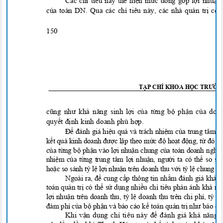
C
ác chỉ tiêu này thể hiện mức đóng góp lợi nhuậ
của toàn DN. Qua các chỉ tiêu này, các nhà quản trị có
150
T
ẠP CHÍ KHOA HỌC TRƯỜN
cũng như khả năng sinh lợi của từng bộ phận của doa
quyết định kinh doanh phù hợp.
Để đánh giá hiệu quả và trách nhiệm của trung tâm 
kết quả kinh doanh được lập theo mức độ hoạt động, từ đó x
của từng bộ phận vào lợi nhuận chung của toàn
doanh nghi
ệ
nhiệm của từng trung tâm lợi nhuận, người ta có thể so s
hoặc so sánh tỷ lệ lợi nhuận trên doanh thu với tỷ lệ chung c
Ngoài ra, để cung cấp thông tin nhằm đánh giá khả 
toán quản trị có thể sử dụng nhiều chỉ tiêu phản ánh khả n
lợi nhuận trên doanh thu, tỷ lệ doanh thu trên chi phí, tỷ 
đảm phí của bộ phận và báo cáo kế toán quản trị như báo cá
Khi vận dụng chỉ tiêu này để đánh giá khả năng 