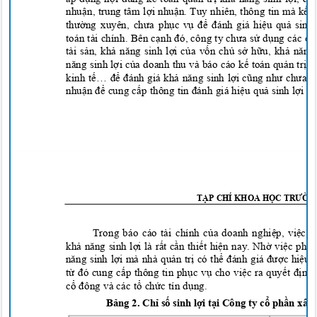
nhu
ận, trung tâm lợ
i nhu
ận. Tuy nhiên, thông tin mà kế 
thường xuyên, chưa phụ
c v
ụ để đánh giá hiệ
u qu
ả
sinh 
toán tài chính. Bên cạnh đó, công ty chưa
sử
d
ụng các ch
tài sả
n, kh
ả năng sinh lợ
i c
ủ
a v
ố
n ch
ủ
s
ở
h
ữ
u, kh
ả năng 
năng sinh l
ợ
i c
ủa doanh thu và báo cáo kế toán quả
n tr
ị n
kinh t
ế… để đánh giá khả năng sinh lợi cũng như chưa 
nhu
ận để
cung c
ấp thông tin đánh giá hi
ệ
u qu
ả
sinh l
ợi c
T
ẠP CHÍ KHOA HỌ
C
TRƯỜN
Trong báo cáo tài chính củ
a doanh nghi
ệ
p, vi
ệc p
kh
ả năng sinh lợi là rấ
t c
ầ
n thi
ế
t hi
ệ
n nay. Nh
ờ
vi
ệc phân
năng sinh lợi mà nhà quả
n tr
ị có thể đánh giá đượ
c hi
ệ
u 
t
ừ đó cung cấp thông tin phụ
c v
ụ
cho vi
ệ
c ra quy
ết đị
nh 
c
ổ đông và các tổ
ch
ức tín d
ụ
ng.
B
ả
ng 2. Ch
ỉ
s
ố
sinh
l
ợ
i t
ại Công ty cổ
ph
ần xây 