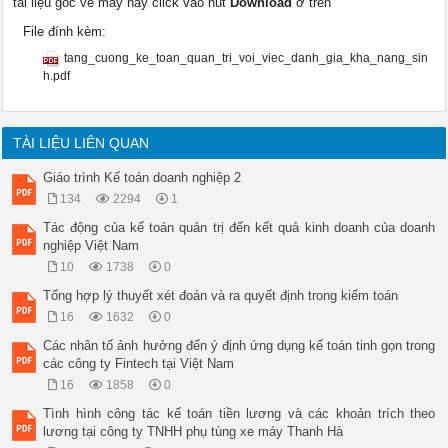
tài liệu gốc về máy hãy click vào nút
Download
ở trên
File đính kèm:
tang_cuong_ke_toan_quan_tri_voi_viec_danh_gia_kha_nang_sin
h.pdf
TÀI LIỆU LIÊN QUAN
Giáo trình Kế toán doanh nghiệp 2
134
2294
1
Tác động của kế toán quản trị đến kết quả kinh doanh của doanh
nghiệp Việt Nam
10
1738
0
Tổng hợp lý thuyết xét đoán và ra quyết định trong kiểm toán
16
1632
0
Các nhân tố ảnh hưởng đến ý định ứng dụng kế toán tinh gọn trong
các công ty Fintech tại Việt Nam
16
1858
0
Tình hình công tác kế toán tiền lương và các khoản trích theo
lương tại công ty TNHH phụ tùng xe máy Thanh Hà