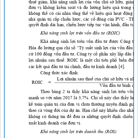
thuế giảm, khả năng sinh lợi của vốn chủ sở hữu, giảm
đơn vị không kiểm soát và đo lường hiệu quả trong dà
không thể có cái nhìn tổng thể về hiệu quả hoạt động c
nhà quản trị cấp chiến lược, các cổ đông của PVC
-
TH k
quyết định dài hạn, chiến lược tiếp tục vận hành, đầu tư
Khả năng sinh lợi trên vốn đầu tư (ROIC)
Khả năng sinh lợi trên vốn đầu tư được Công t
Hóa đo lường qua chỉ số “Tỷ suất sinh lợi của vốn đầu 
cứ 100 đồng vốn đầu tư, Công ty cổ phần xây lắp dầu 
lợi nhuận sau thuế. ROIC là một chỉ tiêu phổ biến đượ
các kết quả đầu tư tài chính, đầu tư kinh doanh
[4].
Công thức xác định:
Lợi nhuận sau thuế của chủ sở hữu và nh
ROI
C
=
Vốn đầu tư bình q
Theo bảng 2 ta thấy
k
hả năng sinh lợi trên vốn 
mạnh so với năm 2017 là 3
,
7%. Chỉ số này cho thấy hi
kế toán quản trị của đơn vị chưa thường xuyên đánh giá l
theo cả vòng đời của dự án. Hạn chế này khiến cho nhà 
không có thông tin để đưa ra những quyết định chiến 
xuất kinh doanh của đơn vị
.
Khả năng sinh lợi trên doanh thu (ROS)