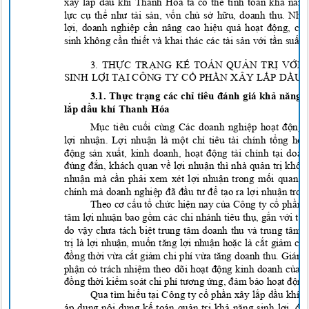
xây lắp dầu khí Thanh Hóa ta có thể tính toán khả năn
lực cụ thể như tài sản, vốn chủ sở hữu, doanh thu. Nh
lợi, doanh nghiệp cần nâng cao hiệu quả hoạt động, c
sinh không cần thiết và khai thác các tài sản với tần suất
3. TH
Ự
C TR
Ạ
NG K
Ế TOÁN
QU
Ả
N TR
Ị
V
Ớ
I 
SINH L
Ợ
I T
Ạ
I
CÔNG
TY C
Ổ
PH
Ầ
N
XÂY
L
Ắ
P D
Ầ
U
3.1. Th
ự
c tr
ạng các chỉ tiêu đánh giá khả năng s
l
ắ
p d
ầu khí Thanh Hóa
M
ục tiêu cuối cùng Các doanh nghiệ
p ho
ạt độ
ng 
l
ợ
i nhu
ậ
n. L
ợ
i nhu
ận là mộ
t ch
ỉ tiêu tài chính
t
ổ
ng h
ợp
độ
ng s
ả
n xu
ấ
t, kinh doanh, ho
ạt động tài chính tạ
i doan
đúng đắn, khách quan về
l
ợ
i nhu
ận thì nhà quả
n tr
ị khôn
nhu
ận mà cầ
n ph
ải xem xét lợ
i nhu
ậ
n trong m
ố
i quan h
chính mà doanh nghiệp đã đầu tư để
t
ạ
o ra
l
ợ
i nhu
ậ
n tron
Theo cơ cấ
u t
ổ
ch
ứ
c hi
ệ
n nay c
ủa Công ty cổ
ph
ần 
tâ
m l
ợ
i nhu
ậ
n bao g
ồm các chi nhánh tiêu thụ
, g
ắ
n v
ới trá
do v
ậy chưa tách biệt trung tâm doanh thu và trung tâm l
tr
ị là lợ
i nhu
ậ
n, mu
ốn tăng lợ
i nhu
ậ
n ho
ặc là cắ
t gi
ảm chi 
đồ
ng th
ờ
i v
ừ
a c
ắ
t gi
ảm chi phí vừa tăng doanh thu. Giám 
ph
ận có trách nhiệm theo dõi hoạt độ
ng kinh doanh c
ủ
a b
đồ
ng th
ờ
i ki
ểm soát chi phí tương ứng,
đả
m b
ả
o ho
ạt động
Qua tìm hiể
u t
ại Công t
y cổ
ph
ần xây
lắ
p d
ầu khí 
áp dụ
ng n
ộ
i dung k
ế toán quả
n tr
ị
kh
ả năng sinh lợi, đồ