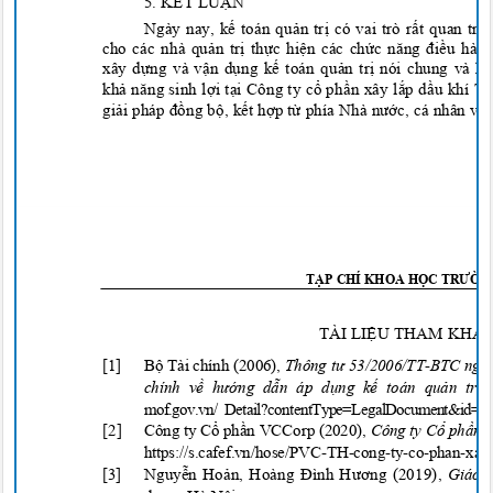
5. K
Ế
T LU
Ậ
N
Ngày nay, kế toán quả
n tr
ị có vai trò rấ
t quan tr
ọ
cho các nhà quả
n tr
ị
th
ự
c hi
ện các chứ
c
năng điều hành
xây dựng và vậ
n d
ụ
ng k
ế toán quả
n tr
ị nói chung và kế
kh
ả năng sinh lợ
i t
ạ
i
Công ty cổ
ph
ần xây lắ
p d
ầu khí Th
gi
ải pháp đ
ồ
ng b
ộ
, k
ế
t h
ợ
p t
ừ phía Nhà nước, cá nhân và 
T
ẠP CHÍ KHOA HỌ
C
TRƯỜN
TÀI
LI
Ệ
U THAM KH
Ả
[1] B
ộ Tài chính
(2006),
Thông tư 53/2006/TT
-
BTC ngày
chính về hướ
ng d
ẫn áp dụ
ng k
ế toán quả
n tr
ị
mof.gov.vn/ Detail?contentType=LegalD
ocument&id=
2
[2]
Công ty
Cổ
ph
ầ
n VCCorp (2020),
Công ty Cổ
ph
ần x
https://s.cafef.vn/hose/PVC-TH-cong-ty-co-phan-xay
[3] Nguy
ễ
n Ho
ản, Hoàng Đình Hương
(2019),
Giáo 