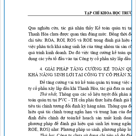
T
ẠP CHÍ KHOA HỌ
C
TRƯỜN
Qua nghiên cứu, tác giả nhận thấy Kế toán quản trị tại
Thanh Hóa chưa được quan tâm đúng mức. Đồng thời đơn
chỉ tiêu: ROA, ROI, ROS và ROE trong đánh giá hiệu q
việc phân tích khả năng sinh lợi của từng nhóm tài sản cũ
quá trình kinh doanh. Do đó việc tăng cường kế toán quản
dụng các yếu tố đầu vào tại Công t
y c
ổ
ph
ần xây lắ
p d
ầu kh
4. GI
Ả
I
PHÁP TĂNG CƯỜ
NG K
Ế TOÁN
QU
KH
Ả NĂNG
SINH L
Ợ
I T
Ạ
I
CÔNG
TY C
Ổ
PH
Ầ
N
XÂ
Để tăng cường vai trò kế toán quả
n tr
ị
trong vi
ệc đá
ty c
ổ
ph
ần xây
lắ
p d
ầu khí Thanh Hóa, tác giả đưa ra m
ộ
t 
Th
ứ
nh
ấ
t,
Thông qua các số
li
ệ
u tuy
ệt đố
i ph
ản ánh
toán quả
n tr
ị
t
ạ
i PVC - TH c
ầ
n ph
ả
i th
ự
c hi
ện đánh giá hiệ
tiêu tài chính tương đố
i đị
nh k
ỳ hàng năm. Thông qu
a đó
,
hi
ệ
u qu
ả tài chính trong ngắ
n h
ạn và trung hạ
n c
ủa đơn 
định điề
u ch
ỉ
nh d
ự toán/kế
ho
ạ
ch s
ả
n xu
ấ
t kinh doanh
phương pháp để đánh giá hiệ
u qu
ả
sinh l
ợ
i trong ng
ắn v
ROE, ROS) như: Phương pháp so sánh, phương pháp
loạ
i 
Th
ứ
hai,
Công ty chưa sử
d
ụ
ng ch
ỉ tiêu số dư đảm 