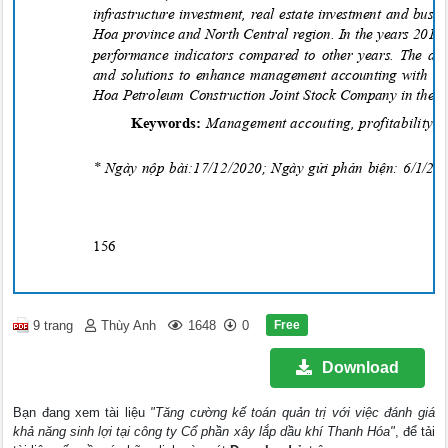
infrastructure investment, real estate investment and busi
Hoa province and North Central region. In the years 201
performance indicators compared to other years. The arti
and solutions to enhance management accounting with as
Hoa Petroleum Construction Joint Stock Company in the c
Keywords:
Management accouting, profitability, 
* Ngày nộp bài:17/12/2020; Ngày gửi phản biện: 6/1/2
156
Free
9 trang
Thùy Anh
1648
0
Download
Bạn đang xem tài liệu
"Tăng cường kế toán quản trị với việc đánh giá
khả năng sinh lợi tại công ty Cổ phần xây lắp dầu khí Thanh Hóa"
, để tải