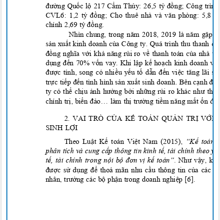
đườ
ng Qu
ố
c l
ộ
217 C
ẩ
m Th
ủ
y: 26,5 t
ỷ đồ
ng;
Công trình
CVL6: 1,2 t
ỷ đồ
ng;
Cho thuê nhà và văn phòng: 5,8 t
chính 2,69 tỷ đ
ồ
ng.
Nhìn chung, trong năm 2018, 2019 là năm gặ
p n
s
ả
n xu
ấ
t kinh doanh c
ủa Công ty. Quá trình t
hu thanh qu
đồng nghĩa vớ
i kh
ả năng rủ
i ro v
ề thanh toán của nhà th
d
ụng đế
n 70% v
ố
n vay. Khi l
ậ
p k
ế
ho
ạch kinh doanh và 
được tính, song có nhiề
u y
ế
u t
ố
d
ẫn đế
n vi
ệc tăng lãi su
tr
ự
c ti
ếp đến tình hình sả
n xu
ất sinh doanh. Bên cạnh đó,
ty có thể
ch
ị
u
ảnh hưở
ng b
ở
i nh
ữ
ng r
ủi ro khác như thiê
chính trị
, bi
ển đảo… làm thị trườ
ng ti
ềm năng m
ấ
t
ổn đị
2. VAI
TRÒ
C
Ủ
A K
Ế TOÁN
QU
Ả
N TR
Ị
V
Ớ
I 
SINH L
Ợ
I
Theo Luật Kế toán Việt Nam
(2015),
“Kế toán q
phân tích và cung cấp thông tin kinh tế, tài chính theo yê
tế, tài chính trong nội bộ đơn vị kế toán”.
Như vậy, kế 
được sử dụng để thoả mãn nhu cầu thông tin của các n
nhân, trưởng các bộ phận trong doanh nghiệp [6].