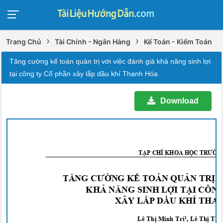
›
›
Trang Chủ
Tài Chính - Ngân Hàng
Kế Toán - Kiểm Toán
Tăng cường kế toán quản trị với việc đánh giá khả năng sinh lợi
tại công ty Cổ phần xây lắp dầu khí Thanh Hóa
Download
T
ẠP CHÍ KHOA HỌ
C
TRƯỜN
TĂNG CƯỜ
NG K
Ế TOÁN QUẢ
N TR
Ị
KH
Ả NĂNG SINH LỢ
I T
ẠI CÔN
XÂY LẮ
P D
ẦU KHÍ TH
Lê Thị Minh
Trí
,
Lê Thị
Th
ắ
1