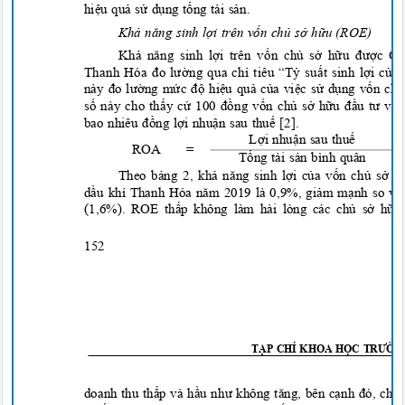
hiệu quả sử dụng tổng tài sản.
Khả năng sinh lợi trên vốn chủ sở hữ
u (ROE)
Khả năng sinh lợi trên vốn chủ sở hữu được C
Thanh Hóa đo lường qua chỉ tiêu “Tỷ suất sinh lợi củ
này đo lường mức độ hiệu quả của việc sử dụng vốn ch
số này cho thấy cứ 100 đồng vốn chủ sở hữu đầu tư và
bao nhiêu đồng lợi nhuận sau thuế
[2].
Lợi nhuận sau thuế
ROA
=
Tổng tài sản bình quân
Theo bảng 2, khả năng sinh lợi của vốn chủ sở 
dầu khí Thanh Hóa năm 2019 là 0,
9%,
giảm mạnh so vớ
(1,
6%). ROE thấp không làm hài lòng các chủ sở hữ
152
T
ẠP CHÍ KHOA HỌC TRƯỜN
doanh thu thấp và hầu như không tăng, bên cạnh đó, chi 