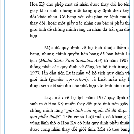
Hoa Kỳ cho phép một cá nhân được thay đổi họ tên, g
giấy khai sinh, nhưng mỗi bang quy định điều kiện,
đổi khác nhau. Có bang yêu cầu phải có lệnh của t
thay đổi, hoặc một giấy xác nhận của bác sĩ phẫu thu
giới tính để chứng minh rằng cá nhân đã trải qua điều t
hợp.
Mặc dù quy định về hộ tịch thuộc thẩm q
bang, nhưng chính quyền liên bang đã ban hành L
tịch (
Model State Vital Statistics Act
) từ năm 1907 
thống nhất các quy định về đăng k
y
hộ tịch trong 
1977, lần đầu tiên Luật mẫu về hộ tịch quy định vấn
giới tính (
gender correction
), và Luật mẫu này h
được xem xét sửa đổi cho phù hợp với tình hình m
ới
Luật mẫu về hộ tịch năm 1977 quy định rằ
sinh ra ở Hoa Kỳ muốn thay đổi giới tính trên giấy k
chứng minh rằng “
giới tính của người đó đã được t
qua phẫu thuật
”. Trên cơ sở Luật mẫu, có khoảng 29
vùng lãnh thổ ở Hoa Kỳ có luật quy định phẫu thuật l
được công nhận thay đổi giới tính. Một số tiểu bang