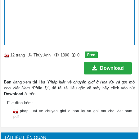
Free
12 trang
Thùy Anh
1390
0
Download
Bạn đang xem tài liệu
"Pháp luật về chuyển giới ở Hoa Kỳ và gợi mở
cho Việt Nam (Phần 1)"
, để tải tài liệu gốc về máy hãy click vào nút
Download
ở trên
File đính kèm:
phap_luat_ve_chuyen_gioi_o_hoa_ky_va_goi_mo_cho_viet_nam.
pdf
TÀI LIỆU LIÊN QUAN