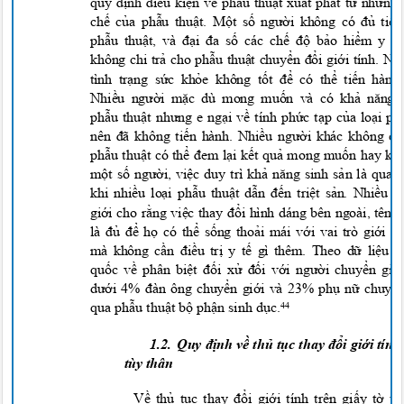
quy định điều kiện về phẫu thuật xuất phát từ những
chế của phẫu thuật. Một số người không có đủ tiề
phẫu thuật, và đại đa số các chế độ bảo hiểm y 
không chi trả cho phẫu thuật chuyển đổi giới tính. N
tình trạng sức khỏe không tốt để có thể tiến hàn
Nhiều người mặc dù mong muốn và có khả năng 
phẫu thuật nhưng e ngại về tính phức tạp của loại p
nên đã không tiến hành. Nhiều người khác không c
phẫu thuật có thể đem lại kết quả mong muốn hay k
một số người, việc duy trì khả năng sinh sản là quan
khi nhiều loại phẫu thuật dẫn đến triệt sản. Nhiều
giới cho rằng việc thay đổi hình dáng bên ngoài, tê
là đủ để họ có thể sống thoải mái với vai trò giới
mà không cần điều trị y tế gì thêm. Theo dữ liệu 
quốc về phân biệt đối xử đối với người chuyển g
dưới 4% đàn ông chuyển giới và 23% phụ nữ chuyển
qua phẫu thuật bộ phận sinh dục.
44
1.2.
Quy định về thủ tục thay đổi giới tính
tùy thâ
n
Về thủ tục thay đổi giới tính trên giấy tờ 