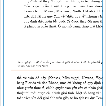
quy định về thay đổi giới tính trên giấy tờ, nhưng c
điều kiện phẫu thuật trong các văn bản dưới
Connecticut, Maine, Montana, North Dakota). Ở b
mặc dù luật chỉ quy định về “điều trị y tế”, nhưng văn 
quy định điều kiện bắt buộc để được thay đổi giới tín
là phải qua phẫu thuật. Ở một số bang, pháp luật k
hông
Kinh nghi
ệ
m m
ộ
t s
ố
qu
ố
c gia trên t
h
ế
gi
ớ
i v
ề
pháp lu
ậ
t chuy
ển đổ
i g
i
ớ
và bài h
ọ
c cho
Vi
ệ
t Na
m
thể về vấn đề này (Kansas, Mississippi, Nevada, Wy
bang Florida và đảo Rhode, mặc dù không có quy định t
nhưng trên thực tế, chính quyền vẫn yêu cầu cá nhân phải
thuật thì mới được cải chính giới tính. Một số bang vẫn
toàn việc sửa đổi giới tính trên giấy tờ hộ tịch (ví d
ụ: Tenne