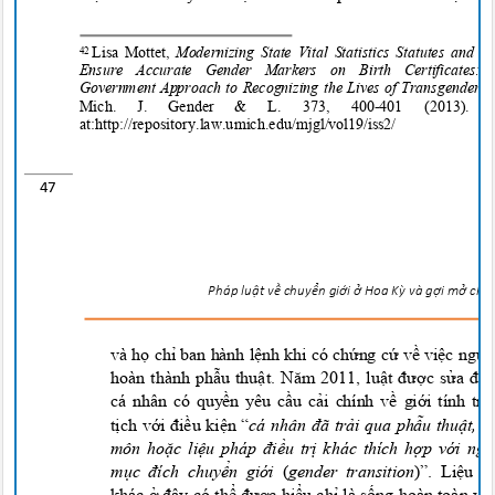
Lisa Mottet,
Modernizing State Vital Statistics Statutes and 
42
Ensure Accurate Gender Markers on Birth Certifica
Government Approach to Recognizing the Lives of Transgender P
Mich. J. Gender
&
L. 373, 400-401 (2013)
at:http://repository.law.umich.edu/mjgl
/vol19/iss2/
47
Pháp lu
ậ
t v
ề
chuy
ể
n g
i
ớ
i
ở
Hoa
K
ỳ
và g
ợ
i m
ở
cho 
và họ chỉ ban hành lệnh khi có chứng cứ về việc ngư
hoàn thành phẫu thuật. Năm 2011, luật được sửa đ
cá nhân có quyền yêu cầu cải chính về giới tính tr
tịch với điều kiện “
cá nhân đã trải qua phẫu thuật, đ
môn
hoặc liệu pháp điều trị khác thích hợp với 
mục đích chuyển giới
(
gender transition
)”. Liệu 
khác ở đây có thể được hiểu chỉ là sống hoàn toàn vớ