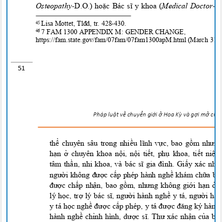
Osteopathy
-
D.O.) hoặc Bác sĩ y khoa (
Medical Doctor
-M
Lisa Mottet, Tlđd, tr. 428
-430
.
45
7 FAM 1300 APPENDIX M: GENDER CHANGE,
46
https://fam.state.gov/fam/07fam/07fam1
300apM.html
(March 31,
51
Pháp lu
ậ
t v
ề
chuy
ể
n g
i
ớ
i
ở
Hoa
K
ỳ
và g
ợ
i m
ở
cho 
thể chuyên sâu trong nhiều lĩnh vực, bao gồm như
hạn ở chuyên khoa nội, nội tiết, phụ khoa, tiết niệ
tâm
thần, nhi khoa, và bác sĩ gia đình. Giấy xác n
người không được cấp phép hành nghề khám chữa bệ
được chấp nhận, bao gồm, nhưng không giới hạn ở
l
y
học, trợ l
y
bác sĩ, người hành nghề y tá, người hà
y tá
h
ọc nghề được cấp phép, y tá được đăng k
y
hành
hành nghề chỉnh hình, dược sĩ. Thư xác nhận của bá