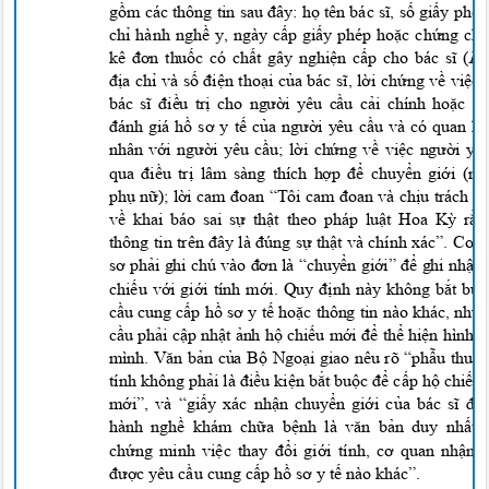
gồm các thông tin sau đây: họ tên bác sĩ, số giấy ph
chỉ hành nghề y, ngày cấp giấy phép hoặc chứng chỉ
kê đơn thuốc có chất gây nghiện cấp cho bác sĩ (
DE
địa chỉ và số điện thoại của bác sĩ, lời chứng về việ
bác sĩ điều trị cho người yêu cầu cải chính hoặc 
đánh giá hồ sơ y tế của người yêu cầu và có quan hệ
nhân
với người yêu cầu; lời chứng về việc người yê
qua điều trị lâm sàng thích hợp để chuyển giới (
phụ nữ); lời cam đoan “Tôi cam đoan và chịu trách 
về khai báo sai sự thật theo pháp luật Hoa Kỳ rằ
thông tin
trên đây là đúng sự thật và chính xác”. Cơ
sơ phải ghi chú vào đơn là “chuyển giới” để ghi nhận 
chiếu với giới tính mới. Quy định này không bắt b
cầu cung cấp hồ sơ y tế hoặc thông tin nào khác, nh
cầu phải cập nhật ảnh hộ chiếu mới để thể hiện hình
mình. Văn bản của Bộ Ngoại giao nêu rõ “phẫu thuậ
tính không phải là điều kiện bắt buộc để cấp hộ chiếu
mới”, và “giấy xác nhận chuyển giới của bác sĩ 
hành
nghề khám chữa bệnh là văn bản duy nhất 
chứng minh việc thay đổi giới tính, cơ quan nhậ
được yêu cầu cung cấp hồ sơ y tế nào khác”.