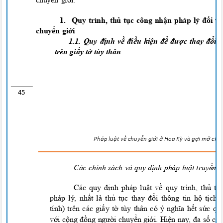
1.
Quy trình, thủ tục công nhận pháp lý đối 
chuyển giới
1.1.
Quy định về điều kiện để được thay đổi 
trên giấy tờ tùy thân
45
Pháp lu
ậ
t v
ề
chuy
ể
n g
i
ớ
i
ở
Hoa
K
ỳ
và g
ợ
i m
ở
cho 
Các chính sách và quy định pháp luật truyền
Các quy định pháp luật về quy trình, thủ 
pháp l
y
, nhất là thủ tục thay đổi thông tin hộ tịch
tính) trên các giấy tờ tùy thân có
y
nghĩa hết sức q
với cộng đồng người chuyển giới. Hiện nay, đa số cá