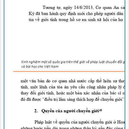
Tương tự, ngày 14/6/2013, Cơ quan An si
Kỳ đã ban hành quy định mới cho phép người dân t
tin về giới tính trong hồ sơ an sinh xã hội của họ 
Kinh nghi
ệ
m m
ộ
t s
ố
qu
ố
c gia trên t
h
ế
gi
ớ
i v
ề
pháp lu
ậ
t chuy
ển đổ
i g
i
ớ
và bài h
ọ
c cho
Vi
ệ
t Na
m
một văn bản do cơ quan nhà nước cấp thể hiện sự thay
tính, một lệnh của tòa án yêu cầu công nhận pháp l
y
đố
thay đổi giới tính, hoặc một bản xác nhận của bác sĩ r
đó đã được “điều trị lâm sàng thích hợp để chuyển giới
”.
4
2.
Quyền của người chuyển giới
48
Pháp luật về quyền của người chuyển giới ở Hoa
những bước tiến dài trong những thập kỷ gần đây cùng 