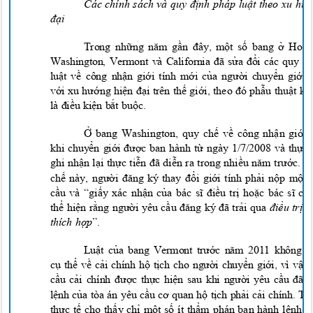
Các chính sách và quy định pháp luật theo xu h
đ
ại
Trong n
hững năm gần đây, một số bang ở Ho
Washington, Vermont và California đã sửa đổi các quy 
luật về công nhận giới tính mới của người chuyển giớ
với xu hướng hiện đại trên thế giới, theo đó phẫu thuật 
là điều kiện bắt buộc.
Ở bang Washington, quy chế về công nhận giới
khi chuyển giới được ban hành từ ngày 1/7/2008 và thực
ghi nhận lại thực tiễn đã diễn ra trong nhiều năm trước.
chế này, người đăng k
y
thay đổi giới tính phải nộp mộ
cầu và “giấy xác nhận của bác sĩ điều trị hoặc bác sĩ c
thể hiện rằng người yêu cầu đăng k
y
đã trải qua
điều trị
thích hợp
”.
Luật của bang Vermont trước năm 2011 không
cụ thể về cải chính hộ tịch cho người chuyển giới, vì vậ
cầu cải chính được thực hiện sau khi người yêu cầu đã
lệnh của tòa án yêu cầu cơ quan hộ tịch phải cải chính. T
thực tế cho thấy chỉ một số ít thẩm phán ban hành lệnh 