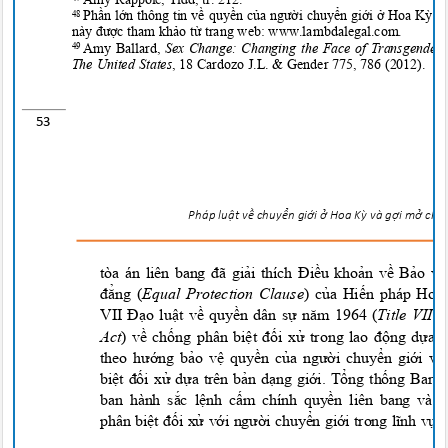
Phần lớn thông tin về quyền của người chuyển giới ở Hoa Kỳ 
48
này được tham khảo từ
trang web: www.lambdal
egal.com.
Amy Ballard,
Sex Change: Changing the Face of Transgender
49
The United States
, 18 Cardozo J.L. & Gender 775, 786 (2012).
53
Pháp lu
ậ
t v
ề
chuy
ể
n g
i
ớ
i
ở
Hoa
K
ỳ
và g
ợ
i m
ở
cho 
tòa án liên bang đã giải thích Điều khoản về Bảo 
đẳng (
Equal Protection Clause
) của Hiến pháp H
VII Đạo luật về quyền dân sự năm 1964 (
Title VII 
Act
) về chống phân biệt đối xử trong lao động dựa t
theo hướng bảo vệ quyền của người chuyển giới 
biệt đối xử dựa trên bản dạng giới. Tổng thống Ba
ban hành sắc lệnh cấm chính quyền liên bang và
phân biệt đối xử với người chuyển giới trong lĩnh vự