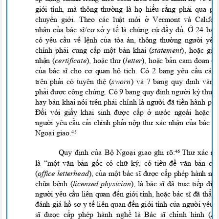
giới tính, mà thông thường là họ hiểu rằng phải qua p
chuyển giới. Theo các luật mới ở Vermont và Califo
n
h
ận của bác sĩ/cơ sở y tế là chứng cứ đầy đủ. Ở 24 b
có yêu cầu về lệnh của tòa án, thông thường người yê
chính phải cung cấp một bản khai (
statement
), hoặc gi
nhận (
certificate
), hoặc thư (
letter
), hoặc bản cam đoan (
a
của bác sĩ cho cơ quan hộ tịch. Có 2 bang yêu cầu cá
trên phải có tuyên thệ (
swor
n
) và 7 bang quy định văn
phải được công chứng. Có 9 bang quy định n
gười k
y
thư x
hay bản khai nói trên phải chính là người đã tiến hành ph
Đối với giấy khai sinh được cấp ở nước ngoài hoặc 
người yêu cầu cải chính phải nộp thư xác nhận của bác 
Ngoại giao.
45
Quy định của Bộ Ngoại giao ghi rõ:
Thư xác n
46
là “một văn bản gốc có chữ k
y
, có tiêu đề văn bản c
(
office letterhead
), của một bác sĩ được cấp phép hành 
chữa bệnh (
licensed physician
), là bác sĩ đã trực tiếp đi
người yêu cầu liên quan đến giới tính, hoặc bác sĩ đã thẩ
đánh giá hồ sơ y tế liên quan đến giới tính của người yêu 
sĩ được cấp phép hành nghề là Bác sĩ chỉnh hình (
D