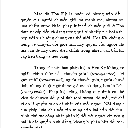
Mặc dù Hoa Kỳ là nước có phong trào đấu 
quyền của người chuyển giới rất mạnh mẽ, nhưng so
luật nhiều nước khác, pháp luật về chuyển giới ở Ho
thực sự cấp tiến và đang trong quá trình tiếp tục hoàn thiệ
hợp với xu hướng chung của thế giới. Hoa Kỳ không có
riêng về chuyển đổi giới tính hay quyền của người chu
mà vấn đề này được điều chỉnh trong nhiều văn bản kh
cấp liên bang và tiểu bang.
Trong các văn bản pháp luật ở Hoa Kỳ không có
nghĩa chính thức về “chuyển giới” (
transgende
r
), “ch
giới tính” (
transsexual
), người chuyển giới, người chuyển
tính, nhưng thuật ngữ thường được sử dụng hơn là “chu
(
transgender
). Pháp luật cũng không quy định cụ thể
kiện để chuyển đổi giới tính (đối tượng, độ tuổi, thể chất,
vì đó là quyền tự do cá nhân của mỗi người. Nội dung đ
của pháp luật chủ yếu tập trung vào hai vấn đề: thứ 
trình, thủ tục công nhận pháp l
y
đối với người chuyển gi
hai là các quyền bình đẳng, không bị phân biệt đối xử 
chuyển giới.