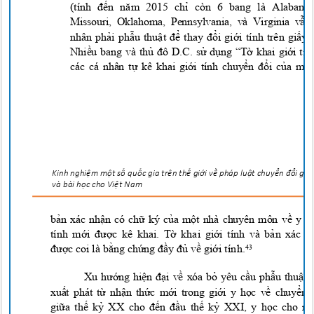
(tính đến năm 2015 chỉ còn 6 bang là Alabam
Missouri, Oklahoma, Pennsylvania, và Virginia v
nhân phải phẫu thuật để thay đổi giới tính trên giấy
Nhiều bang và thủ đô D.C. sử dụng “Tờ khai giới tí
các cá nhân tự kê khai giới tính chuyển đổi của mì
Kinh nghi
ệ
m m
ộ
t s
ố
qu
ố
c gia trên t
h
ế
gi
ớ
i v
ề
pháp lu
ậ
t chuy
ển đổ
i g
i
ớ
và bài h
ọ
c cho
Vi
ệ
t Na
m
bản xác nhận có chữ k
y
của một nhà chuyên môn về y t
tính mới được kê khai. Tờ khai giới tính và bản xác
được coi là bằng chứng đầy đủ về giới
tính.
43
Xu hướng hiện đại về xóa bỏ yêu cầu phẫu thuật
xuất phát từ nhận thức mới trong giới y học về chuyển
giữa thế kỷ XX cho đến đầu thế kỷ XXI, y học cho 