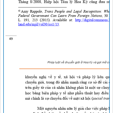
Tháng 8/2008, Hiệp hội
T
âm l
y
Hoa Kỳ cũng đưa ra
Amy Rappole,
Trans People and Legal Recognition: Wha
43
Federal Government Can Learn From Foreign Nations
, 30 Md
L. 191, 213 (2015). Available at:
http://digitalcommons.l
land.edu/mjil/vol30/iss1
/13
.
49
Pháp lu
ậ
t v
ề
chuy
ể
n g
i
ớ
i
ở
Hoa
K
ỳ
và g
ợ
i m
ở
cho 
khuyến nghị về y tế, xã hội và pháp l
y
liên qu
chuyển giới, trong đó nhấn mạnh rằng cơ sở để cải ch
trên giấy tờ của cá nhân không phải là một sự chuyể
học bằng biện pháp y tế như phẫu thuật hay điều t
mà chính là sự chuyển đối về mặt xã hội
(
social transi
Một nguyên nhân nữa
l
y
giải cho việc pháp lu