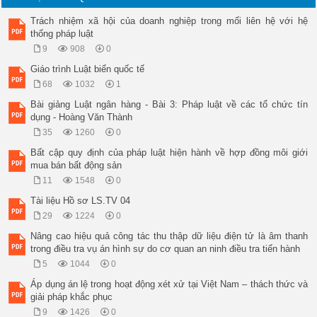
Trách nhiệm xã hội của doanh nghiệp trong mối liên hệ với hệ
thống pháp luật
9
908
0
Giáo trình Luật biển quốc tế
68
1032
1
Bài giảng Luật ngân hàng - Bài 3: Pháp luật về các tổ chức tín
dụng - Hoàng Văn Thành
35
1260
0
Bất cập quy định của pháp luật hiện hành về hợp đồng môi giới
mua bán bất động sản
11
1548
0
Tài liệu Hồ sơ LS.TV 04
29
1224
0
Nâng cao hiệu quả công tác thu thập dữ liệu điện tử là âm thanh
trong điều tra vụ án hình sự do cơ quan an ninh điều tra tiến hành
5
1044
0
Áp dụng án lệ trong hoạt động xét xử tại Việt Nam – thách thức và
giải pháp khắc phục
9
1426
0