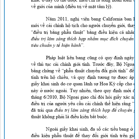
về giới của mình (điều trị về mặt tâm l
y
).
Năm 2011, nghị viện bang California ban 
mới về cải chính hộ tịch cho người chuyển giới, thay
“điều trị bằng phẫu thuật” bằng điều kiện cá nhân 
điều trị lâm sàng thích hợp nhằm mục đích chuyển g
tiêu chuẩn y tế hiện hành
”.
Pháp lu
ật liên bang cũng có quy định ngày
về thủ tục cải chính giới tính. Trước đây, Bộ Ngoại
bằng chứng về “phẫu thuật chuyển đổi giới tính” để c
tính trên hộ chiếu, và quy định tương tự được áp
giấy khai sinh do cơ quan lãnh sự Hoa Kỳ cấp cho 
này ở nước ngoài. Tuy nhiên, theo quy định mới 
tháng 6/2010, Bộ Ngoại giao chỉ đòi hỏi giấy xác nh
điều trị của người yêu cầu cải chính thể hiện rằng “
đã trải qua
điều trị lâm sàng thích hợp để chuyển gi
thuật không phải là điều kiện bắt buộc.
Ngoài giấy khai sinh, đa số các tiểu bang ở
điều kiện phẫu thuật để thay đổi giới tính trên gi