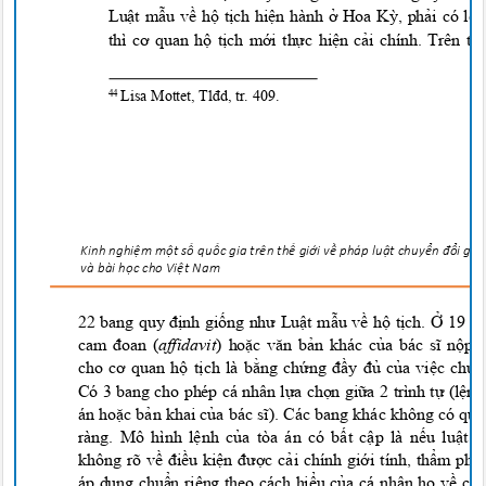
Luật mẫu về hộ tịch hiện hành ở Hoa Kỳ, phải có lệ
thì cơ quan hộ tịch mới thực hiện cải chính. Trên t
Lisa Mottet, Tlđd, tr. 409.
44
Kinh nghi
ệ
m m
ộ
t s
ố
qu
ố
c gia trên t
h
ế
gi
ớ
i v
ề
pháp lu
ậ
t chuy
ển đổ
i g
i
ớ
và bài h
ọ
c cho
Vi
ệ
t Na
m
22 bang quy định giống như Luật mẫu về hộ tịch. Ở 19 
cam đoan (
affidavit
) hoặc văn bản khác của bác sĩ nộp t
cho cơ quan hộ tịch là bằng chứng đầy đủ của việc chu
Có 3 bang cho phép cá nhân lựa chọn giữa 2 trình tự (lện
án hoặc bản khai của bác sĩ). Các bang khác không có quy
ràng. Mô hình lệnh của tòa án có bất cập là nếu luật q
không rõ về điều kiện được cải chính giới tính, thẩm ph
áp dụng chuẩn riêng theo cách hiểu của cá nhân họ về c