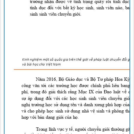
trường nhận được về tình trạng quấy rối tình dục
tình dục đối với bất kỳ học sinh, sinh viên nào, b
sinh sinh viên chuyển giới.
Kinh nghi
ệ
m m
ộ
t s
ố
qu
ố
c gia trên t
h
ế
gi
ớ
i v
ề
pháp lu
ậ
t chuy
ển đổ
i g
i
ớ
và bài h
ọ
c cho
Vi
ệ
t Na
m
Năm 2016, Bộ Giáo dục và Bộ Tư pháp Hoa Kỳ 
công văn tới các trường học được chính phủ liên bang
phí, trong đó giải thích rằng Mục IX của Đạo luật về 
sự áp dụng đối với các học sinh sinh viên chuyển giớ
nghị trường học sử dụng tên và danh xưng phù hợp của 
và cho phép học sinh sử dụng nhà vệ sinh và phòng thay
hợp với bản dạng giới của họ.
Trong lĩnh vực y tế, người chuyển giới thường gặp