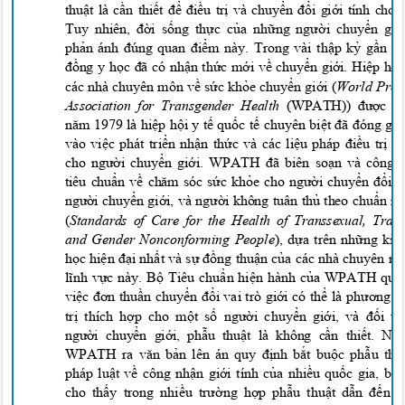
thuật là cần thiết để điều trị và chuyển đổi giới tính ch
Tuy nhiên, đời sống thực của những người chuyển g
phản ánh đúng quan điểm này. Trong vài thập kỷ gần 
đồng y học đã có nhận thức mới về chuyển giới. Hiệp hộ
các nhà chuyên môn về sức khỏe chuyển giới
(
World Prof
Association for Transgender Health
(WPATH)) được t
năm 1979 là hiệp hội y tế quốc tế chuyên biệt đã đóng gó
vào việc phát triển nhận thức và các liệu pháp điều trị 
cho người chuyển giới. WPATH đã biên soạn và công
tiêu chuẩn về chăm sóc sức khỏe cho người chuyển đổi g
người chuyển giới, và người không tuân thủ theo chuẩn 
(
Standards of Care for the Health of Transsexual, Tra
and Gender Nonconforming People
), dựa trên những ki
học hiện đại nhất và sự đồng thuận của các nhà chuyên 
lĩnh vực này. Bộ Tiêu chuẩn hiện hành của WPATH quy
việc đơn thuần chuyển đổi vai trò giới có thể là phương 
trị thích hợp cho một số người chuyển giới, và đối 
người chuyển giới, phẫu thuật là không cần thiết. 
WPATH ra văn bản lên án quy định bắt buộc phẫu thuậ
pháp luật về công nhận giới tính của nhiều quốc gia, bở
cho thấy trong nhiều trường hợp phẫu thuật dẫn đến t