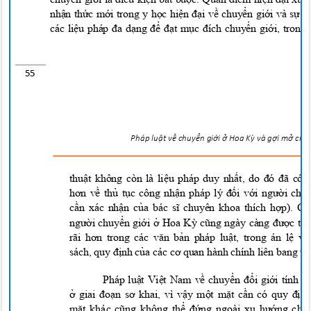
nhận thức mới trong y học hiện đại về chuyển giới và sự p
các liệu pháp đa dạng để đạt mục đích chuyển giới, tron
55
Pháp lu
ậ
t v
ề
chuy
ể
n g
i
ớ
i
ở
Hoa
K
ỳ
và g
ợ
i m
ở
cho 
thuật không còn là liệu pháp duy nhất, do đó đã c
hơn về thủ tục công nhận pháp l
y
đối với người chu
cần xác nhận của bác sĩ chuyên khoa thích hợp). 
người chuyển giới ở Hoa Kỳ cũng ngày càng được t
rãi hơn trong các văn bản pháp luật, trong án lệ và
sách, quy định của các cơ quan hành chính liên bang và
Pháp luật Việt Nam về chuyển đổi giới tính 
ở giai đoạn sơ khai, vì vậy một mặt cần có quy địn
mặt khác cũng không thể đứng ngoài xu hướng ch