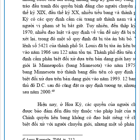
trào đấu tranh đòi quyền bình đẳng cho người chuyển g
thế kỷ XIX, đầu thế kỷ XX, nhiều tiểu bang và thành 
Kỳ có các quy định cấm cải trang nữ thành nam và n
người vi phạm sẽ bị bắt giữ. Tuy nhiên, đến thập k
1970, nhiều đạo luật và quy định về vấn đề này đã bị t
xét lại, trong đó một số quy định đã bị tòa án bãi bỏ. 
lệnh số 5421 của thành phố St. Louis đã bị tòa án liên ba
vào năm 1986 sau 122 năm tồn tại. Thành phố đầu tiên đ
định cấm phân biệt đối xử dựa trên bản dạng giới hay sự
giới là Minneapolis (bang Minnesota) vào năm 1975
bang Minnesota trở thành bang đầu tiên có quy định
biệt đối xử dựa trên bản dạng giới vào năm 1993. 12 bang
thủ đô D.C. sau đó cũng đặt ra quy định tương tự, nhưng
sau năm 2000.
49
Hiện nay, ở Hoa Kỳ, các quyền của người ch
được bảo đảm đến đâu tùy thuộc vào pháp luật của t
Chính quyền liên bang không có đạo luật riêng về c
biệt đối xử với người chuyển giới, nhưng một số phán 
Amy Rappole, Tlđd, tr. 212.
47