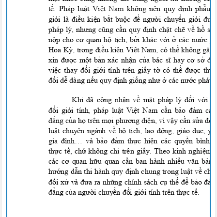
tế. Pháp luật Việt Nam không nên quy định phẫu
giới là điều kiện bắt buộc để người chuyển giới đ
pháp l
y
, nhưng cũng cần quy định chặt chẽ về hồ sơ
nộp cho cơ quan hộ tịch, bởi khác với ở các nước p
Hoa Kỳ, trong điều kiện Việt Nam, có thể không gặ
xin được một bản xác nhận của bác sĩ hay cơ sở điề
việc thay đổi giới tính trên giấy tờ có thể được th
đối dễ dàng nếu quy định giống như ở các nước phát t
Khi đã công nhận về mặt pháp l
y
đối với 
đổi giới tính, pháp luật Việt Nam cần bảo đảm c
đẳng của họ trên mọi phương diện, vì vậy cần sửa đổi
luật chuyên ngành về hộ tịch, lao động, giáo dục, y
gia đình… và bảo đảm thực hiện các quyền bình
thực tế, chứ không chỉ trên giấy. Theo kinh nghiệ
các cơ quan hữu quan cần ban hành nhiều văn bản
hướng dẫn thi hành quy định chung trong luật về ch
đối xử và đưa ra những chính sách cụ thể để bảo đ
đẳng của người chuyển đổi giới tính trên thực tế.