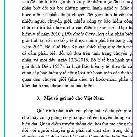
vấn đề chính: tiếp cận dịch vụ y tế nhằm mục đích chuyể
phân biệt đối xử bởi những người hành nghề y. Mặc dù
hoóc-môn
và phẫu thuật chuyển đổi giới tính là cần thiế
nhiều người chuyển giới, nhiều công ty bảo hiểm công
chối chi trả bảo hiểm cho các điều trị nói trên. Đạo lu
hiểm y tế năm 2010 (
Affordable Care Act
) cấm phân biệt 
giới tính tại các cơ sở y tế được chính phủ liên bang cấp
Năm 2012, Bộ Y tế Hoa Kỳ giải thích rằng quy định trê
cả cấm phân biệt đối xử dựa trên tình trạng chuyển gi
nhân, và mới đây, ngày 13/5/2016, Bộ Y tế ban hành quy
giải thích Điều 1557 của Luật Bảo hiểm y tế, theo đó cấ
cung cấp bảo hiểm y tế công loại trừ hoàn toàn các dịch vụ 
quan đến chuyển giới (như điều trị
hoóc-mô
n
, phẫu t
khỏi danh mục được chi trả
bảo hiểm
.
3.
Một số gợi mở cho Việt Nam
Quá trình phát triển của pháp luật về chuyển giới
cho thấy có sự giằng co giữa quan điểm truyền thống và 
hiện đại. Quan điểm truyền thống đòi hỏi thủ tục công nhận
đối với người chuyển giới phải rất chặt chẽ, trong đó p
chuyển giới là điều kiện bắt buộc. Quan điểm hiện đại xuấ