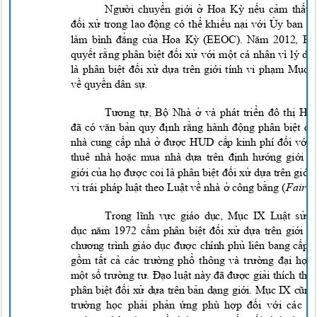
Người chuyển giới ở Hoa Kỳ nếu cảm thấy 
đối xử trong lao động có thể khiếu nại với Ủy ban v
làm bình đẳng của Hoa Kỳ (EEOC). Năm 2012, 
quyết rằng phân biệt đối xử với một cá nhân vì l
y
do
là phân biệt đối xử dựa trên giới tính vi phạm Mục
về quyền dân sự.
Tương tự, Bộ Nhà ở và phát triển đô thị 
đã có văn bản quy định rằng hành động phân biệt đ
nhà cung cấp nhà ở được HUD cấp kinh phí đối vớ
thuê nhà hoặc mua nhà dựa trên định hướng giới
giới của họ được coi là phân biệt đối xử dựa trên giới 
vi trái pháp luật theo Luật về nhà ở công bằng
(
Fair H
Trong lĩnh vực giáo dục, Mục IX Luật sử
dục năm 1972 cấm phân biệt đối xử dựa trên giới t
chương trình giáo dục được chính phủ liên bang cấp 
gồm tất cả các trường phổ thông và trường đại họ
một số trường tư. Đạo luật này đã được giải thích t
phân biệt đối xử dựa trên bản dạng giới. Mục IX cũn
trường học phải phản ứng phù hợp đối với các 