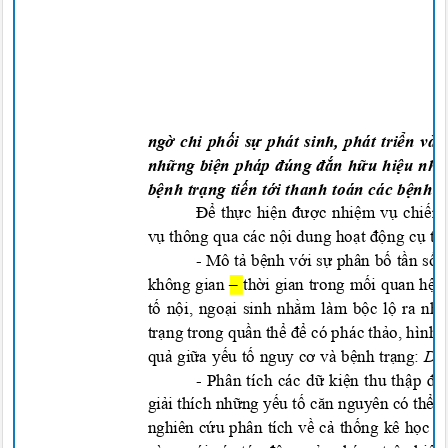
ngờ chi phối sự phát sinh, phát triển và
những biện pháp đúng đắn hữu hiệu nhằ
bệnh trạng tiến tới thanh toán các bệnh 
Để thực hiện được nhiệm vụ chiến 
vụ thông qua các nội dung hoạt động cụ th
-
Mô tả bệnh với sự phân bố tần số 
không gian
– thời gian trong mối quan hệ
tố nội, ngoại sinh nhằm làm bộc lộ ra n
trạng trong quần thể để có phác thảo, hìn
quả giữa yếu tố nguy cơ và bệnh trạng:
Dịc
-
Phân tích các dữ kiện thu thập đ
giải thích những yếu tố căn nguyên có thể 
ngh
iên cứu phân tích về cả thống kê học 