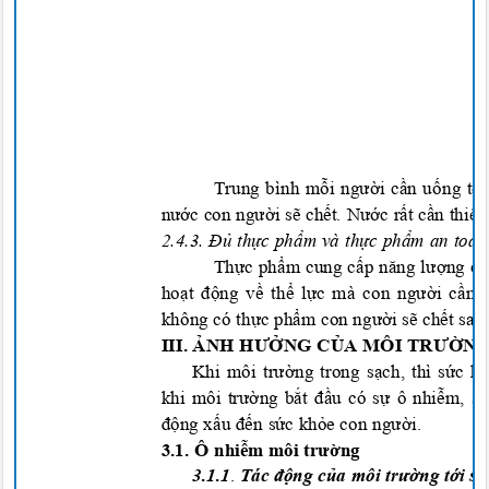
Trung bình mỗi người cần uống tối
nước con người sẽ chết. Nước rất cần thiết
2.4.3.
Đủ thực phẩm và thực phẩm an toà
Thực phẩm cung cấp năng lượng cho
hoạt động về thể lực mà con người cần 
không có thực phẩm con người sẽ chết sau 
III
. ẢNH HƯỞNG CỦA MÔI TRƯỜNG
Khi môi tr
ường
trong s
ạch,
thì
sứ
c k
khi môi tr
ườ
ng b
ắt đầ
u có s
ự
ô nh
iễ
m, su
độ
ng x
ấ
u
đến sứ
c kh
ỏe con người.
3.1. Ô nhi
ễm môi tr
ườ
ng
3.1.
1
.
Tác
độ
ng c
ủa môi trườ
ng t
ớ
i s
ứ