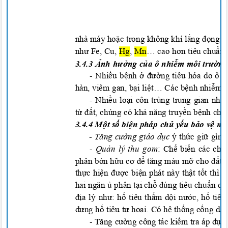
nhà máy ho
ặc
trong không khí
l
ắng đọ
ng v
nh
ư Fe, Cu,
Hg, Mn
… cao
h
ơ
n tiêu chu
ẩ
n
3.4.
3
Ả
nh h
ưở
ng c
ủa ô nhiễm môi trườ
n
-
Nhiều
b
ệ
nh
ở đườ
ng tiêu hóa do ô n
hàn, viêm gan, b
ại liệt… Các
b
ệnh nhiễm
k
-
Nhiều
lo
ạ
i côn trùng trung gian nh
ư
từ đất, chúng
có kh
ả
n
ăng t
ru
y
ề
n b
ệnh ch
3.4.4
M
ộ
t s
ố biện
pháp
chủ yếu
b
ảo vệ mô
-
Tăng cường giáo dục
ý thức giữ gìn 
-
Quản lý thu gom
: Ch
ế
b
iến
các
chấ
phân bón h
ữu cơ để tă
ng màu m
ỡ
cho
đất,
t
hự
c
hiện đượ
c
biện phát
này th
ật
t
ố
t
thì 
hai ng
ăn ủ
phân t
ại c
h
ỗ đ
úng tiêu
chuẩn
q
địa
lý nh
ư
: h
ố
tiêu th
ấm dộ
i n
ướ
c, h
ố tiêu
d
ựng h
ố
tiêu t
ự h
o
ạ
i. Có h
ệ
th
ố
ng c
ố
ng d
ẫn
-
Tăng cường công tác kiểm tra áp dụng