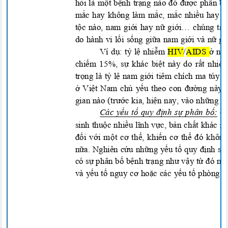
hỏi là một bệnh trạng nào đó được phân bố
mắc hay không làm mắc, mắc nhiều hay ít
tộc nào, nam giới hay nữ giới… chúng ta 
do hành vi lối sống giữa nam giới và nữ gi
Ví dụ: tỷ lệ nhiễm
HIV/AIDS
ở nam
chiếm 15%, sự khác biệt này do rất nhi
trọng là tỷ lệ nam giới tiêm chích ma túy
ở Việt Nam chủ yếu theo con đường này),
gian nào (trước kia, hiện nay, vào những
Các yếu tố quy định sự phân bố:
c
sinh thuộc nhiều lĩnh vực, bản chất khác 
đối với một cơ thể, khiến cơ thể đó khôn
nữa. Nghiên cứu những yếu tố quy định sự 
có sự phân bố bệnh trạng như vậy từ đó mới
và yếu tố nguy cơ hoặc các yếu tố phòng n