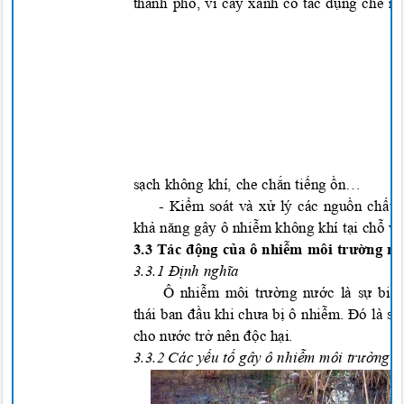
thành ph
ố
, vì cây xanh có tác d
ụ
ng che n
ắ
sạch không khí, che c
h
ắn tiế
ng
ồn…
-
Kiểm
soát và x
ử
lý các ng
uồ
n ch
ất 
kh
ả
n
ăng gây ô nh
i
ễm
không khí
t
ại c
h
ỗ v
3.3 Tác
độn
g c
ủa ô
n
hiễm môi trườ
n
g n
3.3
.
1 Đị
nh
nghĩa
Ô nhi
ễm
môi t
rườ
ng n
ướ
c là s
ự
b
iế
thái ban
đầ
u khi c
hư
a b
ị
ô nhi
ễ
m.
Đó
là s
cho n
ước trở nên độ
c h
ại
.
3.3.2
Cá
c yếu tố gây ô nhiễm môi
t
r
ườ
ng n