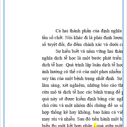
Cả hai thành phần của định nghĩa n
tần số chết. Nói khác đi là phải định lượn
số tuyệt đối, đo đếm chính xác và dưới cá
Sự hiểu biết và nắm vững hai thành
nghĩa dịch tễ học là một bước phát triển r
dịch tễ học. Quá trình lập luận dịch tễ họ
ảnh hưởng có thể có của một phơi nhiễm đặc
suy tàn của một bệnh trạng nhất định. Sự 
lâm sàng, xét nghiệm, những báo cáo thu t
cứu mô tả dịch tễ học các bệnh trạng để p
quả này sẽ được kiểm định bằng các nghi
chủ cứu và một nhóm đối chứng để so sán
hợp thống kê hay không, bao hàm cả việc l
may rủi và nhiễu. Sau đó tiến hành một lu
biểu thị một kết hợp nhân
-
quả giữa một 