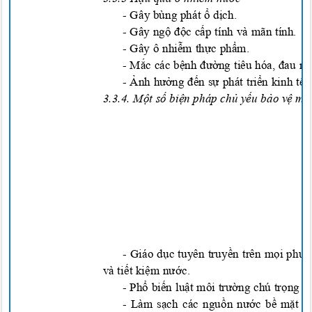
-
Gây bùng phát ổ dịc
h
.
-
Gây ngộ độc cấp tính và mãn tính
.
-
Gây ô nhiễm thực phẩm
.
-
Mắc các bệnh đường tiêu hóa, đau 
-
Ảnh hưởng đến sự phát triển kinh tế,
3.3.4. M
ộ
t s
ố biện
pháp
chủ yếu
b
ảo vệ mô
-
Giáo dục tuyên truyền trên mọi phươn
và tiết kiệm nước.
-
Phổ biến luật môi trường chú trọng b
- Làm
sạch
các ngu
ồ
n n
ướ
c b
ề
m
ặt
v