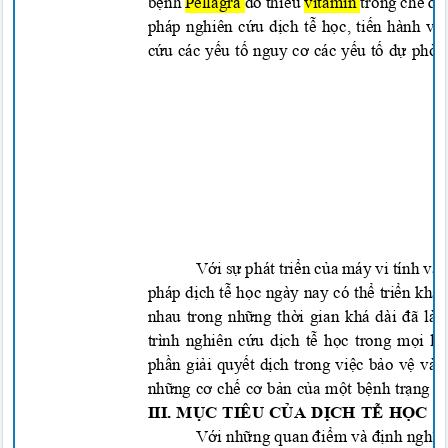
bệnh
Pellagra
do thiếu
vitami
n
trong chế đ
pháp nghiên cứu dịch tễ học, tiến hành v
cứu các yếu tố nguy cơ các yếu tố dự phò
Với sự phát triển của máy vi tính v
pháp dịch tễ học ngày nay có thể triển kha
nhau trong những thời gian khá dài đã là
trình nghiên cứu dịch tễ học trong mọi l
phần giải quyết dịch trong việc bảo vệ v
những cơ chế cơ bản của một bệnh trạng đ
III. MỤC TIÊU CỦA DỊCH TỄ HỌC
Với những quan điểm và định nghĩa n