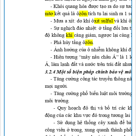
-
Khói quang hóa được tạo ra do sự tươn
nitơ kết quả là ô
zôn
tích tụ lại sinh ra 1 số
-
Mưa a xít: do khí ô
xit sulful và khí ô
xi
-
Sự nghịch đảo nhiệt: ở tầng đối lưu tr
độ không
khí
càng giảm, ngược lại càng lê
-
Phá hủy tầng ô
zôn.
-
Ảnh hưởng của ô nhiễm không khí đến v
-
Hiện tượng “mây nâu châu Á” là 1 lớ
Á, làm lạnh đất và nước trên trái đất như
3.2.4
M
ộ
t s
ố biện
pháp chính b
ả
o
vệ môi 
-
Tăng cường công tác truyền thông nâng
mọi người.
-
Tăng cường phổ biến luật môi trường, k
môi trường.
- Quy ho
ạch đ
ô th
ị
và b
ố
trí các kh
độ
ng c
ủ
a các khu v
ự
c
đ
ó trong
tươ
ng la
i
đ
-
Sử
d
ụ
ng h
ệ
th
ố
ng cây xanh
để
b
ả
công viên
ở
trong, xung quanh thành ph
ố