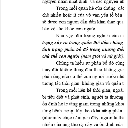
nguyên nhân nh
ất định, và các nguyên nhâ
Trong mối quan hệ của chúng, các b
chẽ nhiều hoặc ít của vô vàn yếu tố bên 
sẽ được con người dần dần khai thác qua 
bảo vệ sức khỏe con người.
Như vậy, đối tượng nghiên cứu của 
trạng xảy ra trong quần thể dân chúng 
tình t
rạng phân bố đó trong những điều 
chủ thể con người
(nam giới và nữ giới
)
.
Chúng ta hiểu sự phân bố đó cùng 
thay đổi không đồng đều theo không gian 
phản ứng của cơ thể con người trước nhữ
tương tác thời gian, không gian và quần t
Trong mối liên hệ thời gian, ngoài
bị tiêu diệt và phát sinh, người ta thườn
ổn định hoặc tăng giảm trong những khoảng
từng bệnh trạng, tùy theo khả năng phản 
(như mấy chục năm gần đây, người ta thấy 
nhiều của ung thư dạ dày và ổn định của u