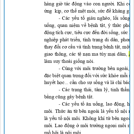
hàn
g giờ tác động vào con người. Khi có 
ứng kịp,
cơ thể mệt mỏi, sức đề kháng giả
- Các y
ếu
t
ố
giàu nghèo, l
ối
s
ống
u
ống
, quan ni
ệm
v
ề
b
ệnh
t
ật
, ý th
ức
phòn
động
tích c
ực
, tiêu c
ực đến đời
s
ống, sức k
ngh
i
ệp
phát tri
ển
, tình tr
ạng
di dân, phong
thay
đổi
c
ơ
c
ấu
và tình tr
ạng
b
ệnh
t
ật
, m
ột
s
giao thông, các t
ệ
n
ạ
n ma túy m
ại
dâm, A
làm suy thoái gi
ống
nòi.
- Cùng v
ới
môi tr
ường
bên ngoài, m
đặc
bi
ệt
quan tr
ọng đối
v
ới
s
ức
kh
ỏe
m
ỗi
n
huy
ết
h
ọc
... c
ần
cho s
ự
s
ống
và là ch
ỉ
báo k
- Các tr
ạng
thái, tâm lý, tinh th
ần
v
b
ằng
c
ũng
gây b
ệnh
t
ật
.
- Các y
ếu
t
ố ă
n u
ống
, lao
độn
g
, hít
môi. Th
ức ă
n t
ừ
bên ngoài là y
ếu
t
ố
n
ội
mô
là y
ếu
t
ố
n
ội
môi. Không khí t
ừ
bên ngoài
môi. Lao
động ở
môi tr
ường
ngo
ại
môi nh
m
ồ
hôi là n
ội
môi
.