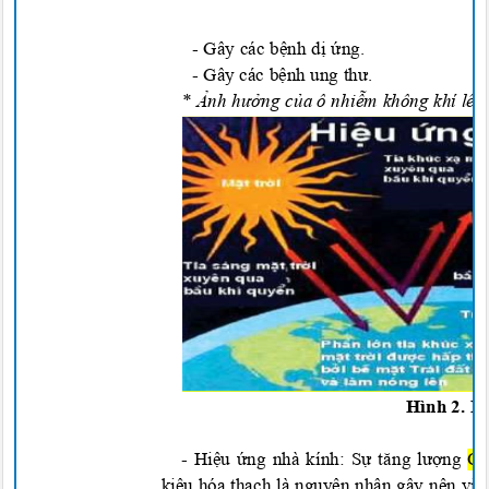
-
Gây các bệnh dị ứng
.
-
Gây các bệnh ung thư.
*
Ả
nh h
ưở
ng c
ủ
a ô nh
i
ễm không khí lê
Hình 2. H
-
Hiệu ứng nhà
kính:
Sự tăng lượng
C
kiệu hóa thạch là nguyên nhân gây nên việc