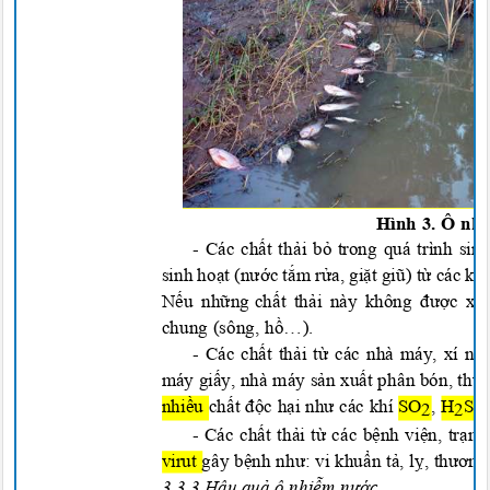
Hình 3. Ô
nh
- Các ch
ất
t
hải
b
ỏ
trong quá trình sin
sinh ho
ạt (
n
ước tắm rử
a, gi
ặt giũ) từ các k
Nếu
nh
ữ
ng ch
ất thải
này không
được
x
chung (sông, h
ồ…).
- Các ch
ất thải từ
các nhà máy, xí ngh
máy g
iấy,
nhà máy
sả
n xu
ất
phân bón, thu
nhi
ề
u ch
ất độ
c h
ại
nh
ư các khí
SO ,
H S,
2
2
- Các ch
ất
t
hải từ
các b
ệ
nh v
iện,
tr
ạm
virut gây b
ệ
nh nh
ư
: vi khu
ẩn tả, lỵ
, th
ươ
ng
3
.3.3 Hậu quả ô nhiễm nướ
c