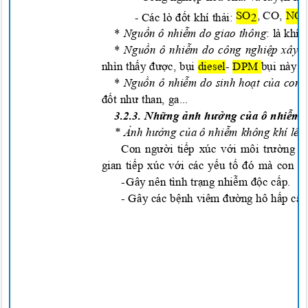
SO ,
CO, N
-
Các lò đốt khí thải:
2
*
Nguồn ô nhiễm do giao
thông
: là kh
*
Nguồn ô nhiễm do công nghiệp xây 
nhìn thấy được, bụi
diesel- DPM
bụi này c
*
Nguồn ô nhiễm do sinh hoạt của con
đốt như than, ga...
3.2.3
. Những ả
nh h
ưở
ng c
ủ
a ô nhi
ễm 
*
Ả
nh h
ưở
ng c
ủ
a ô nh
i
ễm không khí lê
Con ng
ườ
i
tiếp
xúc v
ớ
i môi
trường
k
gian
tiếp
xúc v
ớ
i các
yếu tố đ
ó mà con n
-
Gây nên tình trạng nhiễm độc c
ấp
.
-
Gây các bệnh
viêm
đường hô hấp cấ