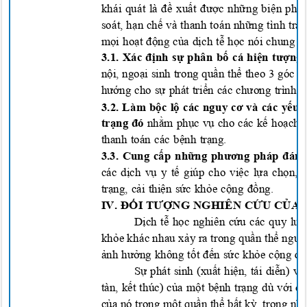
khái quát là đề xuất được những biện ph
soát, hạn chế và thanh toán những tình tr
mọi hoạt động của dịch tễ học nói chung 
3.1. Xác định sự phân bố cá hiện tượng
nội, ngoại sinh trong quần thể theo 3 góc 
hướng cho sự phát triển các chương trình 
3.2. Làm bộc lộ các nguy cơ và các yếu
trạng đó
nhằm phục vụ cho các kế hoạch 
thanh toán các bệnh trạng.
3.3. Cung cấp những phương pháp đánh
các dịch vụ y tế giúp cho việc lựa chọn
trạng, cải thiện sức khỏe cộng đồng.
IV. ĐỐI TƯỢNG NGHIÊN CỨU CỦA 
Dịch tễ học nghiên cứu các quy luậ
khỏe khác nhau xảy ra trong quần thể ngườ
ảnh hưởng không tốt đến sức khỏe cộng đồ
Sự phát sinh (xuất hiện, tái diễn) v
tàn, kết thúc) của một bệnh trạng dù với 
của nó trong một quần thể bất kỳ, trong nh