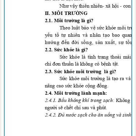
Nh
ư
v
ậy
thiên nhiên- xã h
ội
- con n
II. MÔI TRƯỜNG
2.1. Môi trường là gì?
Theo luật bảo vệ sức khỏe môi trư
y
ếu tố tự nhiên
và nhân
tạo
bao quanh
hưởng đến đời sống, sản xuất, sự tồn 
2.2
. Sức khỏe
là gì?
S
ứ
c kh
ỏ
e là tình tr
ạng
tho
ải
mái c
ch
ỉ đơn thuần
là
không có bệnh tật.
2.3
. Sức khỏe môi trường
là gì?
S
ức
kh
ỏe
môi tr
ường
là
tạo ra và 
nâng cao sức khỏe cộng đồng
.
2.4
. Môi trường lành mạnh:
2.4
.1. Bầu không khí trong sạch
: Không kh
người sẽ chết chỉ sau và phút
.
2.4
.2. Đủ nước sạch cho ăn uống và sinh 