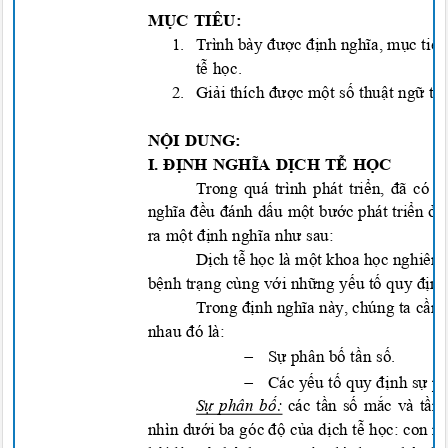
MỤC TIÊU:
1.
Trình bày được định nghĩa, mục tiê
tễ học.
2.
Giải thích được một số thuật ngữ t
NỘI DUNG:
I. ĐỊNH NGHĨA DỊCH TỄ HỌC
Trong quá trình phát triển, đã có
nghĩa đều đánh dấu một bước phát triển ở 
ra một định nghĩa như sau:
Dịch tễ học là một khoa học nghiên 
bệnh trạng cùng với những yếu tố quy định
Trong định nghĩa này, chúng ta cần 
nhau đó là:

S
ự phân bố tần s
ố
.

Các yếu tố quy định sự p
Sự phân bố:
các tần số mắc và tần
nhìn dưới ba góc độ của dịch tễ học: con 