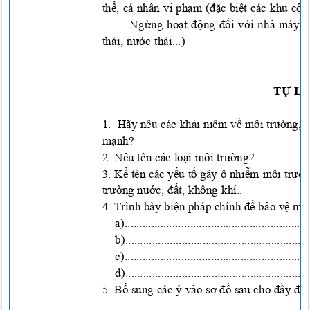
thể, cá nhân vi phạm (đặc biệt các khu côn
-
Ngừng hoạt động đối với nhà máy thi
thải, nước thải...)
TỰ
L
1. Hãy
nêu
các khái niệm
v
ề
môi tr
ường, s
mạnh
?
2. Nêu tên các
loại môi t
r
ườ
ng?
3. K
ể tên các yếu tố gây ô nh
i
ễm môi trườn
t
rườ
ng n
ước, đất
, không khí..
4. Trình bày
b
iện ph
áp chính
để
b
ảo
v
ệ môi
a)..............................................................
b)..............................................................
c)..............................................................
d)..............................................................
5
. Bổ sung các ý vào
s
ơ đồ sau
cho
đầy đủ