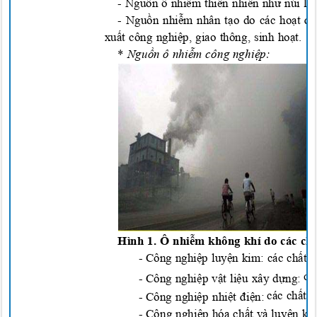
-
Nguồn ô nhiễm thiên nhiên như núi lửa,
-
Nguồn nhiễm nhân tạo do các hoạt độ
xuất công nghiệp, giao thông, sinh hoạt.
*
Nguồn ô nhiễm công nghiệp:
Hình 1. Ô nhiễm không khí do các ch
-
Công nghiệp luyện kim: các chất 
cá
-
Công nghiệp vật liệu xây dựng:
các chất 
-
Công nghiệp nhiệt điện:
-
Công nghiệp hóa chất và luyện ki