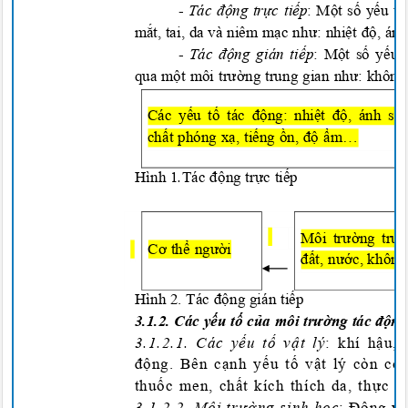
-
Tác
độ
ng
trực tiế
p
: M
ộ
t s
ố
y
ế
u
t
m
ắt, tai, da và niêm
m
ạ
c nh
ư: nhiệt độ, ánh
-
Tác
độ
ng gián ti
ế
p
: M
ộ
t s
ố
y
ếu 
qua m
ộ
t môi tr
ường
t
rung gian nh
ư
: không
Các yếu tố tác động: nhiệt độ, ánh s
chất phóng xạ, tiếng ồn, độ ẩm…
Hình 1
.
Tác
độ
ng t
rực tiếp
Môi trường tru
Cơ thể người
đất, nước, khô
Hình 2. Tác
độ
ng gián ti
ếp
3.1.2.
Các yếu tố của môi trường tác độn
3.1.2
.1. Các yếu tố vật lý
: khí hậu,
động. Bên cạnh yếu tố vật lý còn có
thuốc men, chất kích thích da, thực 
3.1.2.2
. Môi trường sin
h học
: Động vậ