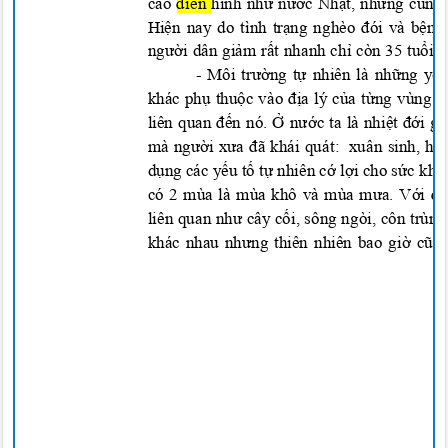
cao
điể
n
hình như nước Nhật, nhưng cũng 
Hiện nay do tình trạng nghèo đói và bện
người dân giảm rất nhanh chỉ còn 35 tu
ổi
.
-
Môi trường tự nhiên là những yếu 
khác phụ thuộc vào địa lý của từng vùng 
liên quan đến nó. Ở nước ta là nhiệt đới 
mà người xưa đã khái
quát:
xuân sinh, hạ 
dụng các yếu tố tự nhiên cớ lợi cho sức kh
có
2 mùa là mùa khô và mùa mưa. Với đặc
liên quan như cây cối, sông ngòi, côn trùn
khác nhau nhưng thiên nhiên bao giờ cũn