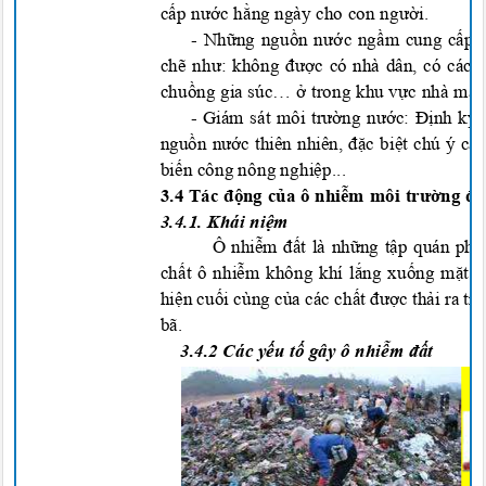
cấp
n
ướ
c h
ằng ng
ày cho con ng
ườ
i.
- Nh
ững
ngu
ồ
n n
ướ
c ng
ầm
cung c
ấp
ch
ẽ
n
h
ư
: không
đượ
c có nhà dân, có các 
ch
u
ồ
ng gia
súc… ở trong
khu v
ự
c nhà má
-
Giám sát môi trường nước: Định kỳ 
nguồn nước thiên nhiên, đặc biệt chú ý c
biến công nông nghiệ
p...
3.4 Tác
độn
g c
ủa ô
n
hiễm môi trườ
ng
đấ
3.4.1.
Khái niệm
Ô
nhiễm đất là những tập quán ph
chất ô nhiễm không khí lắng xuống mặt đ
hiện cuối cùng của các chất được thải ra tr
bã.
3.4.2
Cá
c yếu tố gây ô nhi
ễ
m
đấ
t