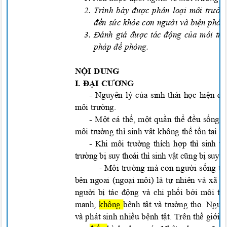
2. Trình bà
y đượ
c phân lo
ại môi trườn
đến sứ
c kh
ỏ
e con ng
ườ
i và bi
ện pháp
3.
Đánh giá đượ
c tác
độ
ng c
ủa môi tr
pháp
đề phòng.
NỘI DUNG
I
. ĐẠI CƯƠNG
- Nguyên lý c
ủ
a sinh thái
họ
c hi
ện đạ
môi trườ
ng.
- M
ộ
t cá th
ể,
m
ộ
t qu
ần
th
ể đề
u s
ố
ng t
môi trường thì sinh vật
không t
hể tồn tại 
- Khi môi
trườ
n
g thích
hợ
p thì sinh v
ậ
trườ
n
g b
ị
suy thoái thì sinh v
ậ
t c
ũn
g b
ị
suy g
Môi trường mà con người sống tr
-
bên ngoai (
ngoại môi) là tự nhiên và xã h
người bị tác động và chi phối bởi môi t
mạnh,
không
bệnh tật và trường thọ. Ngư
và phát sinh nhiều bệnh tật. Trên thế giới