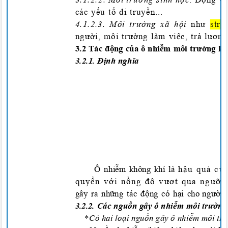
các yếu tố di truyền...
4.1
.2.3. Môi trường xã hội
như
stre
người, môi trường làm việc, trả lươn
3.2 Tác
độn
g c
ủa ô
n
hiễm môi trường k
3.2.1.
Đị
nh
nghĩa
Ô
nhiễm
không khí là
hậu quả của
quyển với nồng độ vượt qua ngưỡn
gây ra
những
tác
độ
ng có h
ại
cho ng
ườ
i 
3.2.2. Các
nguồn gây ô nhiễm môi
t
r
ường
*
Có hai loại nguồn gây ô nhiễm môi tr