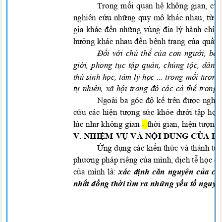
Trong mối quan hệ không gian, cùn
nghiên
cứu những quy mô khác nhau, từ n
gia khác đến những vùng địa lý hành chí
hưởng khác nhau đến bệnh trạng của quần
Đối với chủ thể của con người, bê
giới, phong tục tập quán, chủng tộc, dân
thù sinh học, tâm lý học ... trong mối tươn
tự nhiên, xã hội trong đó các cá thể tron
Ngoài ba góc độ kể trên được nghiê
cứu các hiện tượng sức khỏe dưới tập hợ
lúc như không gian
-
thời gian, hiện tượng
V. NHIỆM VỤ VÀ NỘI DUNG CỦA 
Ứng dụng các kiến thức và thành tự
phương pháp riêng của mình, dịch tễ học c
của mình là:
xác định căn nguyên của c
nhất đồng thời tìm ra những yếu tố nguy 