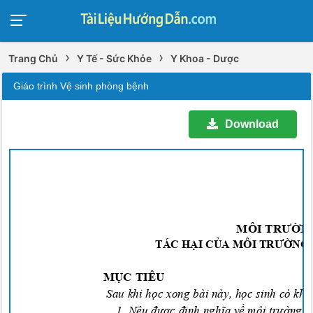
›
›
Trang Chủ
Y Tế - Sức Khỏe
Y Khoa - Dược
Giáo trình Vệ sinh phòng bệnh
Download
MÔI TRƯỜN
TÁC HẠI CỦA MÔI TRƯỜNG 
MỤC TIÊU
Sau khi học xong bài
này
, học sinh có
kh
1. Nêu
được định
ngh
ĩ
a v
ề môi t
r
ường v