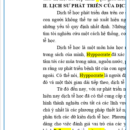
II. LỊCH SƯ PHÁT TRIỂN CỦA DỊC
Dịch tễ học phát triển dựa trên cơ 
con người không thể tự nó xuất hiện ngẫ
những yếu tố quy định nhất định. Những 
tìm tòi nghiên cứu một cách hệ thống, cơ b
tễ học.
Dịch tễ học là một môn hóa học rấ
trong sách của mình,
Hyppocrate
đã xác đ
tâm tới các mùa trong năm, nguồn nước, p
ra rằng sự phát triển bệnh tật của con ngư
ngoài. Có thể nói,
Hyppocrate
là người đặ
đó và một thời gian dài tiếp theo, dịch tễ 
Từ đó đến nay, với sự phát triển m
hiện nay dịch tễ học đã có thể cung cấp n
hình thành nghiên cứu tất cả các lĩnh vự
chú ý nhất là các phương pháp thiết kế ngh
phân tích các dữ kiện dịch tễ học. Phương
dàng cho việc đánh giá vai trò của các y