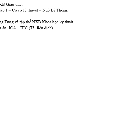
NXB Giá
o dục.
Tập 1 – Cơ sở lý thuyết – Ngô Lê
Thông:
g Tùng và tập thể NXB Khoa học kỹ thuậ
t
ự án
JCA – HIC (Tài liệu dịch
)