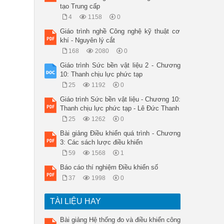
tạo Trung cấp
4
1158
0
Giáo trình nghề Công nghệ kỹ thuật cơ
khí - Nguyên lý cắt
168
2080
0
Giáo trình Sức bền vật liệu 2 - Chương
10: Thanh chịu lực phức tạp
25
1192
0
Giáo trình Sức bền vật liệu - Chương 10:
Thanh chịu lực phức tạp - Lê Đức Thanh
25
1262
0
Bài giảng Điều khiển quá trình - Chương
3: Các sách lược điều khiển
59
1568
1
Báo cáo thí nghiệm Điều khiển số
37
1998
0
TÀI LIỆU HAY
Bài giảng Hệ thống đo và điều khiển công