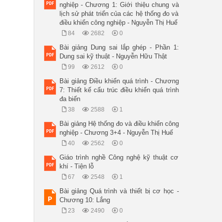
nghiệp - Chương 1: Giới thiệu chung và
lịch sử phát triển của các hệ thống đo và
điều khiển công nghiệp - Nguyễn Thị Huế
84
2682
0
Bài giảng Dung sai lắp ghép - Phần 1:
Dung sai kỹ thuật - Nguyễn Hữu Thật
99
2612
0
Bài giảng Điều khiển quá trình - Chương
7: Thiết kế cấu trúc điều khiển quá trình
đa biến
38
2588
1
Bài giảng Hệ thống đo và điều khiển công
nghiệp - Chương 3+4 - Nguyễn Thị Huế
40
2562
0
Giáo trình nghề Công nghệ kỹ thuật cơ
khí - Tiện lỗ
67
2548
1
Bài giảng Quá trình và thiết bị cơ học -
Chương 10: Lắng
23
2490
0