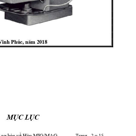
Vĩnh Phúc, năm 2018
MỤC LỤC
ức cơ bản về Hàn MIG/MAG.
Trang 2
÷ 15