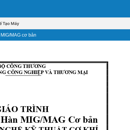
hế Tạo Máy
àn MIG/MAG cơ bản
BỘ CÔNG THƯƠNG
NG CÔNG NGHIỆP VÀ THƯƠNG MẠI
GIÁO TRÌNH
: Hàn MIG/MAG Cơ bản
NGHỆ KỸ THUẬT C
Ơ KHÍ