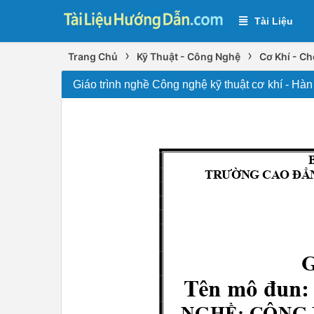
Tài Liệu
›
›
Trang Chủ
Kỹ Thuật - Công Nghệ
Cơ Khí - C
Giáo trình nghề Công nghệ kỹ thuật cơ khí - H
TRƯỜNG CAO ĐẲ
Tên mô đun
NGHỀ: CÔNG 