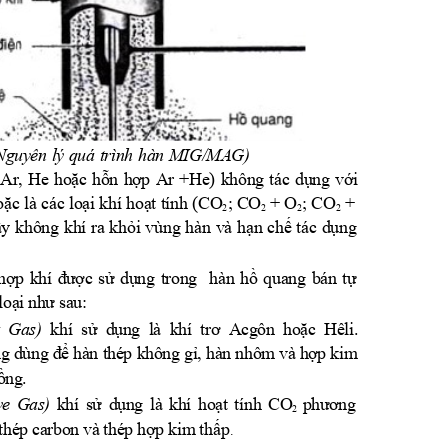
:Nguyên lý quá trình hàn MIG/MAG)
ơ (Ar, He hoặc hỗn hợp Ar +He) không tác dụng với
ặc là các loại khí hoạt tính (CO
; C
O
+ O
; CO
+
2
2
2
2
ẩy không khí ra khỏi vùng hàn và hạn chế tác dụng
hợp khí được sử dụng trong
hàn hồ quang bán tự
loại như sa
u:
rt Gas)
khí sử dụng là khí trơ Acgôn hoặc Hêli.
g dùng để hàn thép không gỉ, hàn nhôm và hợp
kim
đồng.
ive Gas)
khí sử dụng là khí hoạt tính CO
phươn
g
2
thép carbon và thép h
ợp kim thấp
.