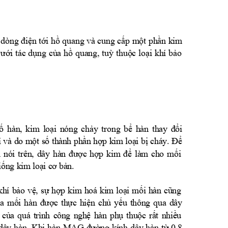
.
 dòng điện tới hồ quang và cung cấp một phần kim
Dưới tác dụng của hồ quang, tuỳ thuộc loại khí bảo
ố hàn, kim loại nóng chảy trong bể hàn thay đổi
í và do một số thành phần hợp kim loại bị cháy. Để
h nói trên, dây hàn được hợp kim để làm cho mối
iống kim loại cơ bản.
khí bảo vệ, sự hợp kim hoá kim loại mối hàn cũng
của mối hàn được thực hiện chủ yếu thông qua dây
 của quá trình công nghệ hàn phụ thuộc rất nhiều
g dây hàn. Khi hàn MAG đường kính dây hàn từ 0.8